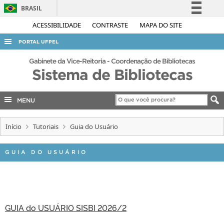
BRASIL
Simplifique!
ACESSIBILIDADE
CONTRASTE
MAPA DO SITE
Comunica BR
PORTAL UFPEL
Participe
ACESSO À INFORMAÇÃO
Gabinete da Vice-Reitoria - Coordenação de Bibliotecas
Acesso à informação
Sistema de Bibliotecas
AUDITORIA
Legislação
COBALTO
Canais
MENU
CONCURSOS
Início
Tutoriais
Guia do Usuário
EDITAIS
INTERNACIONAL
GUIA DO USUÁRIO
OUVIDORIA
PORTARIAS
TELEFONES
GUIA do USUÁRIO SISBI 2026/2