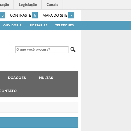
mação
Legislação
Canais
5
CONTRASTE
6
MAPA DO SITE
7
OUVIDORIA
PORTARIAS
TELEFONES
DOAÇÕES
MULTAS
CONTATO