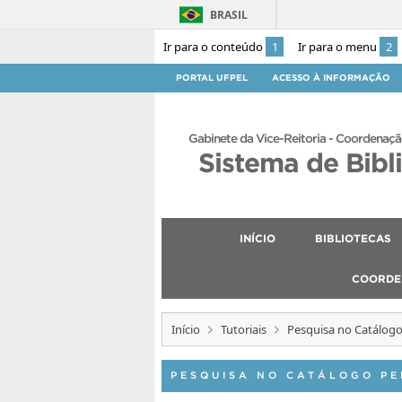
BRASIL
Ir para o conteúdo
1
Ir para o menu
2
PORTAL UFPEL
ACESSO À INFORMAÇÃO
Gabinete da Vice-Reitoria - Coordenaçã
Sistema de Bibl
INÍCIO
BIBLIOTECAS
COORDE
Início
Tutoriais
Pesquisa no Catálo
PESQUISA NO CATÁLOGO P