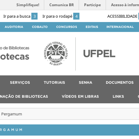
Simplifique!
Comunica BR
Participe
Acesso à infor
Ir para a busca
3
Ir para o rodapé
4
ACESSIBILIDADE
AUDITORIA
COBALTO
CONCURSOS
EDITAIS
INTERNACIONAL
o de Bibliotecas
iotecas
SERVIÇOS
TUTORIAIS
SENHA
DOCUMENTOS
NAÇÃO DE BIBLIOTECAS
VÍDEOS EM LIBRAS
LINKS
go Pergamum
ERGAMUM