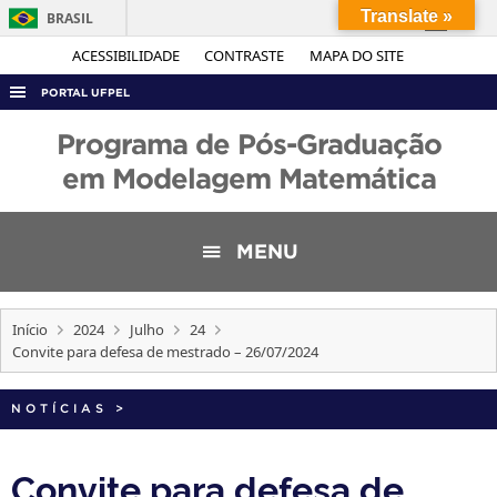
Translate »
BRASIL
Simplifique!
ACESSIBILIDADE
CONTRASTE
MAPA DO SITE
Comunica BR
PORTAL UFPEL
Participe
ACESSO À INFORMAÇÃO
Programa de Pós-Graduação
Acesso à informação
AUDITORIA
em Modelagem Matemática
Legislação
COBALTO
Canais
CONCURSOS
MENU
EDITAIS
INTERNACIONAL
Início
2024
Julho
24
Convite para defesa de mestrado – 26/07/2024
OUVIDORIA
PORTARIAS
NOTÍCIAS
>
TELEFONES
Convite para defesa de