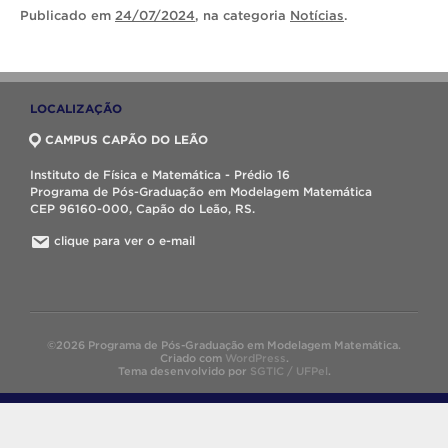
Publicado
em
24/07/2024
, na categoria
Notícias
.
LOCALIZAÇÃO
CAMPUS CAPÃO DO LEÃO
Instituto de Física e Matemática - Prédio 16
Programa de Pós-Graduação em Modelagem Matemática
CEP 96160-000, Capão do Leão, RS.
clique para ver o e-mail
©2026 Programa de Pós-Graduação em Modelagem Matemática.
Criado com
WordPress
.
Tema desenvolvido por
SGTIC / UFPel
.