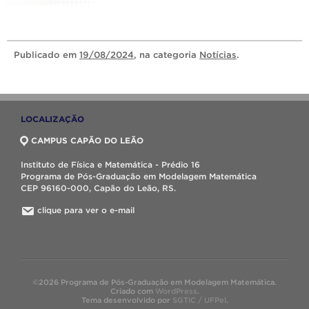
Publicado
em
19/08/2024
, na categoria
Notícias
.
LOCALIZAÇÃO
CAMPUS CAPÃO DO LEÃO
Instituto de Física e Matemática - Prédio 16
Programa de Pós-Graduação em Modelagem Matemática
CEP 96160-000, Capão do Leão, RS.
clique para ver o e-mail
©2026 Programa de Pós-Graduação em Modelagem Matemática.
Criado com
WordPress
.
Tema desenvolvido por
SGTIC / UFPel
.