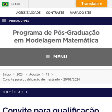
Translate »
BRASIL
Simplifique!
ACESSIBILIDADE
CONTRASTE
MAPA DO SITE
Comunica BR
PORTAL UFPEL
Participe
ACESSO À INFORMAÇÃO
Programa de Pós-Graduação
Acesso à informação
AUDITORIA
em Modelagem Matemática
Legislação
COBALTO
Canais
CONCURSOS
MENU
EDITAIS
INTERNACIONAL
Início
2024
Agosto
19
Convite para qualificação de mestrado – 20/08/2024
OUVIDORIA
PORTARIAS
NOTÍCIAS
>
TELEFONES
Convite para qualificação