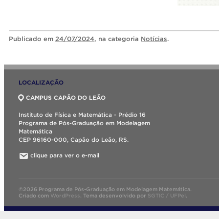
Publicado
em
24/07/2024
, na categoria
Notícias
.
LOCALIZAÇÃO
CAMPUS CAPÃO DO LEÃO
Instituto de Física e Matemática - Prédio 16
Programa de Pós-Graduação em Modelagem
Matemática
CEP 96160-000, Capão do Leão, RS.
clique para ver o e-mail
©2026 Programa de Pós-Graduação em Modelagem Matemática.
Criado com
WordPress
.
Tema desenvolvido por
SGTIC / UFPel
.