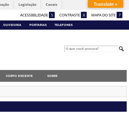
Translate »
mação
Legislação
Canais
ACESSIBILIDADE
5
CONTRASTE
6
MAPA DO SITE
7
OUVIDORIA
PORTARIAS
TELEFONES
CORPO DISCENTE
SOBRE