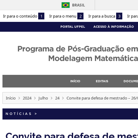
BRASIL
Ir para o conteúdo
1
Ir para o menu
2
Ir para a busca
3
Ir pa
PORTAL UFPEL
ACESSO À INFORMAÇÃO
Programa de Pós-Graduação em
Modelagem Matemática
INÍCIO
EDITAIS
DOCUME
Início
2024
Julho
24
Convite para defesa de mestrado – 26
NOTÍCIAS
>
Convite para defesa de me