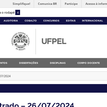
Simplifique!
Comunica BR
Participe
Acesso à infor
ra o rodapé
4
AUDITORIA
COBALTO
CONCURSOS
EDITAIS
INTERNACIONAL
NTOS
DISSERTAÇÕES
DISCIPLINAS
CORPO DOCENTE
/07/2024
strado – 26/07/2024