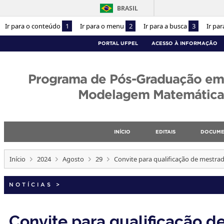
BRASIL
Ir para o conteúdo
1
Ir para o menu
2
Ir para a busca
3
Ir pa
PORTAL UFPEL
ACESSO À INFORMAÇÃO
Programa de Pós-Graduação em
Modelagem Matemática
INÍCIO
EDITAIS
DOCUME
Início
2024
Agosto
29
Convite para qualificação de mestra
NOTÍCIAS
>
Convite para qualificação