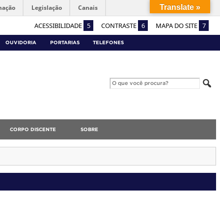
Translate »
mação
Legislação
Canais
ACESSIBILIDADE
5
CONTRASTE
6
MAPA DO SITE
7
OUVIDORIA
PORTARIAS
TELEFONES
CORPO DISCENTE
SOBRE