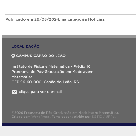
Publicado
em
29/08/2024
, na categoria
Notícias
.
LOCALIZAÇÃO
CAMPUS CAPÃO DO LEÃO
Instituto de Física e Matemática - Prédio 16
Programa de Pós-Graduação em Modelagem
Matemática
CEP 96160-000, Capão do Leão, RS.
clique para ver o e-mail
©2026 Programa de Pós-Graduação em Modelagem Matemática.
Criado com
WordPress
.
Tema desenvolvido por
SGTIC / UFPel
.