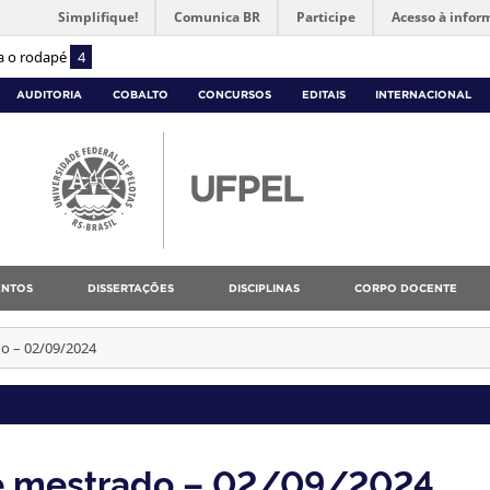
Simplifique!
Comunica BR
Participe
Acesso à infor
ra o rodapé
4
AUDITORIA
COBALTO
CONCURSOS
EDITAIS
INTERNACIONAL
NTOS
DISSERTAÇÕES
DISCIPLINAS
CORPO DOCENTE
do – 02/09/2024
 de mestrado – 02/09/2024