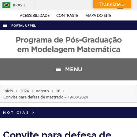
Translate »
BRASIL
Simplifique!
ACESSIBILIDADE
CONTRASTE
MAPA DO SITE
Comunica BR
PORTAL UFPEL
Participe
ACESSO À INFORMAÇÃO
Programa de Pós-Graduação
Acesso à informação
AUDITORIA
em Modelagem Matemática
Legislação
COBALTO
Canais
CONCURSOS
MENU
EDITAIS
INTERNACIONAL
Início
2024
Agosto
16
Convite para defesa de mestrado – 19/08/2024
OUVIDORIA
PORTARIAS
NOTÍCIAS
>
TELEFONES
Convite para defesa de