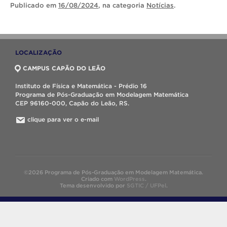
Publicado
em
16/08/2024
, na categoria
Notícias
.
LOCALIZAÇÃO
CAMPUS CAPÃO DO LEÃO
Instituto de Física e Matemática - Prédio 16
Programa de Pós-Graduação em Modelagem Matemática
CEP 96160-000, Capão do Leão, RS.
clique para ver o e-mail
©2026 Programa de Pós-Graduação em Modelagem Matemática.
Criado com
WordPress
.
Tema desenvolvido por
SGTIC / UFPel
.