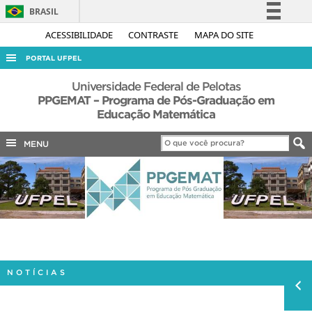
BRASIL
Simplifique!
ACESSIBILIDADE
CONTRASTE
MAPA DO SITE
Comunica BR
PORTAL UFPEL
Participe
ACESSO À INFORMAÇÃO
Universidade Federal de Pelotas
Acesso à informação
PPGEMAT – Programa de Pós-Graduação em
AUDITORIA
Educação Matemática
Legislação
COBALTO
Canais
MENU
CONCURSOS
EDITAIS
INTERNACIONAL
OUVIDORIA
PORTARIAS
TELEFONES
NOTÍCIAS