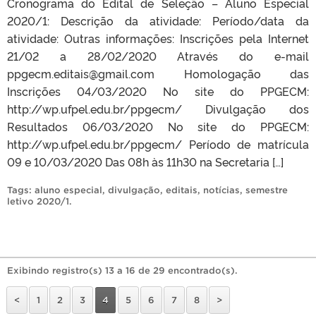
Cronograma do Edital de Seleção – Aluno Especial
2020/1: Descrição da atividade: Período/data da
atividade: Outras informações: Inscrições pela Internet
21/02 a 28/02/2020 Através do e-mail
ppgecm.editais@gmail.com Homologação das
Inscrições 04/03/2020 No site do PPGECM:
http://wp.ufpel.edu.br/ppgecm/ Divulgação dos
Resultados 06/03/2020 No site do PPGECM:
http://wp.ufpel.edu.br/ppgecm/ Período de matrícula
09 e 10/03/2020 Das 08h às 11h30 na Secretaria […]
Tags:
aluno especial
,
divulgação
,
editais
,
notícias
,
semestre
letivo 2020/1
.
Exibindo registro(s) 13 a 16 de 29 encontrado(s).
<
1
2
3
4
5
6
7
8
>