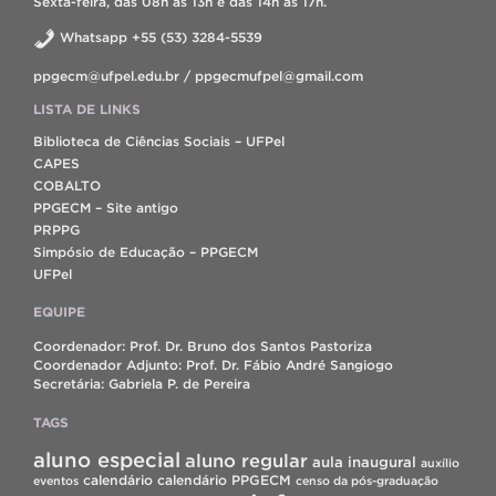
Sexta-feira, das 08h às 13h e das 14h às 17h.
Whatsapp +55 (53) 3284-5539
ppgecm@ufpel.edu.br / ppgecmufpel@gmail.com
LISTA DE LINKS
Biblioteca de Ciências Sociais – UFPel
CAPES
COBALTO
PPGECM – Site antigo
PRPPG
Simpósio de Educação – PPGECM
UFPel
EQUIPE
Coordenador: Prof. Dr. Bruno dos Santos Pastoriza
Coordenador Adjunto: Prof. Dr. Fábio André Sangiogo
Secretária: Gabriela P. de Pereira
TAGS
aluno especial
aluno regular
aula inaugural
auxílio
calendário
calendário PPGECM
eventos
censo da pós-graduação