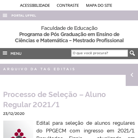
ACESSIBILIDADE
CONTRASTE
MAPA DO SITE
PORTAL UFPEL
ACESSO À INFORMAÇÃO
Faculdade de Educação
Programa de Pós Graduação em Ensino de
AUDITORIA
Ciências e Matemática – Mestrado Profissional
COBALTO
MENU
CONCURSOS
EDITAIS
ARQUIVO DA TAG EDITAIS
INTERNACIONAL
OUVIDORIA
Processo de Seleção – Aluno
PORTARIAS
Regular 2021/1
TELEFONES
23/12/2020
Edital para seleção de alunos regulares
do PPGECM com ingresso em 2021/1.