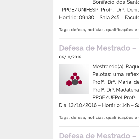
Bonifácio dos Sant
PPGE/UNIFESP Profª. Drª. Deni
Horário: 09h30 – Sala 245 – Fac
Tags:
defesa
,
notícias
,
qualificações e
Defesa de Mestrado – 
06/10/2016
Mestrando(a): Raque
Pelotas: uma refle
Profª. Drª. Maria 
Profª. Drª. Madalen
PPGE/UFPel Profª.
Dia: 13/10/2016 – Horário: 14h –
Tags:
defesa
,
notícias
,
qualificações e
Defesa de Mestrado – 