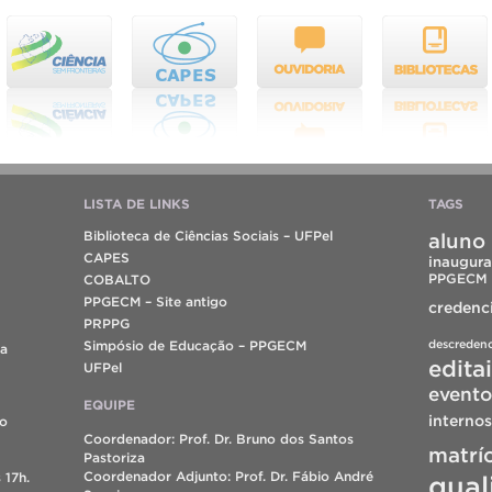
LISTA DE LINKS
TAGS
Biblioteca de Ciências Sociais – UFPel
aluno 
CAPES
inaugura
PPGECM
COBALTO
PPGECM – Site antigo
credenc
PRPPG
descreden
Simpósio de Educação – PPGECM
da
edita
UFPel
evento
EQUIPE
internos
do
Coordenador: Prof. Dr. Bruno dos Santos
matrí
Pastoriza
Coordenador Adjunto: Prof. Dr. Fábio André
 17h.
qual