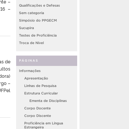
nte –
Qualificações e Defesas
016 –
Sem categoria
Simpósio do PPGECM
Sucupira
Testes de Proficiência
Troca de Nível
as de
PÁGINAS
ultos
Informações
dora)
Apresentação
rgo –
Linhas de Pesquisa
UFPel
Estrutura Curricular
Ementa de Disciplinas
Corpo Docente
Corpo Discente
Proficiência em Língua
Estrangeira