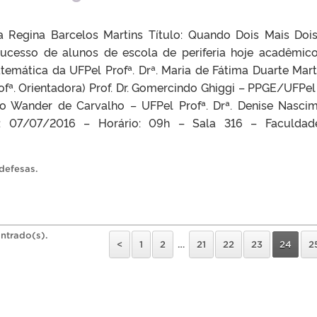
a Regina Barcelos Martins Título: Quando Dois Mais Doi
sucesso de alunos de escola de periferia hoje acadêmic
temática da UFPel Profª. Drª. Maria de Fátima Duarte Mart
ª. Orientadora) Prof. Dr. Gomercindo Ghiggi – PPGE/UFPel 
no Wander de Carvalho – UFPel Profª. Drª. Denise Nasci
: 07/07/2016 – Horário: 09h – Sala 316 – Faculdad
 defesas
.
ntrado(s).
<
1
2
…
21
22
23
24
2