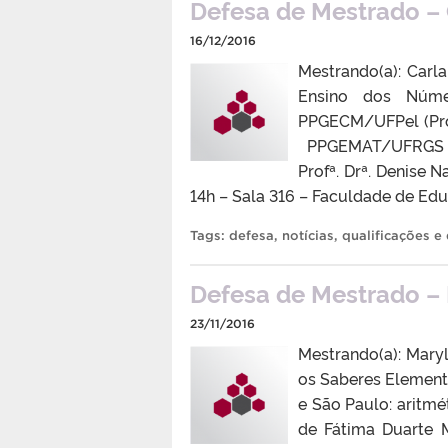
Defesa de Mestrado – 
16/12/2016
Mestrando(a): Carl
Ensino dos Númer
PPGECM/UFPel (Prof
PPGEMAT/UFRGS Pr
Profª. Drª. Denise 
14h – Sala 316 – Faculdade de E
Tags:
defesa
,
notícias
,
qualificações e
Defesa de Mestrado – 
23/11/2016
Mestrando(a): Mary
os Saberes Element
e São Paulo: aritmét
de Fátima Duarte M