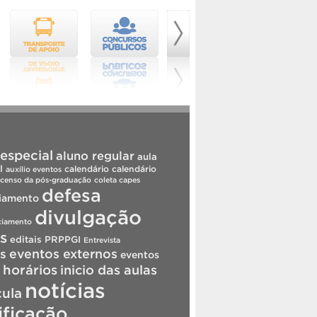
especial
aluno regular
aula
l
calendário
calendário
auxílio eventos
censo da pós-graduação
coleta capes
defesa
iamento
divulgação
ciamento
is
editais PRPPGI
Entrevista
s
eventos externos
eventos
horários
inicio das aulas
notícias
cula
ificação