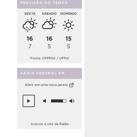
PREVISÃO DO TEMPO
SEXTA
SÁBADO
DOMINGO
16
16
15
7
5
5
Fonte: CPPMet / UFPel
RÁDIO FEDERAL FM
Abrir em uma nova janela
Acesse o site da Rádio