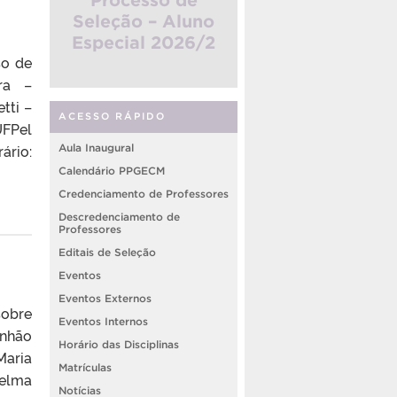
Seleção – Aluno
Especial 2026/2
so de
ra –
tti –
ACESSO RÁPIDO
FPel
ário:
Aula Inaugural
Calendário PPGECM
Credenciamento de Professores
Descredenciamento de
Professores
Editais de Seleção
Eventos
Eventos Externos
sobre
Eventos Internos
anhão
Horário das Disciplinas
Maria
Matrículas
Telma
Notícias