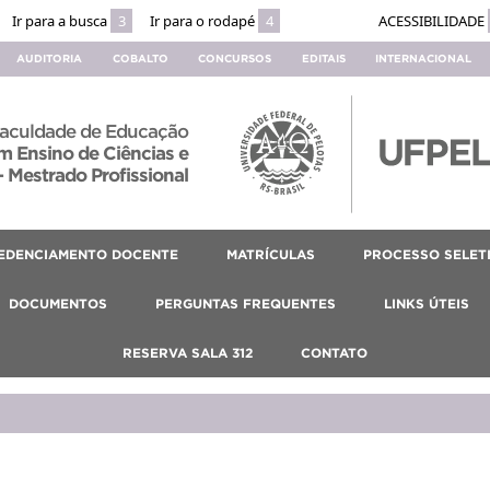
Ir para a busca
3
Ir para o rodapé
4
ACESSIBILIDADE
AUDITORIA
COBALTO
CONCURSOS
EDITAIS
INTERNACIONAL
aculdade de Educação
 Ensino de Ciências e
 Mestrado Profissional
EDENCIAMENTO DOCENTE
MATRÍCULAS
PROCESSO SELET
DOCUMENTOS
PERGUNTAS FREQUENTES
LINKS ÚTEIS
RESERVA SALA 312
CONTATO