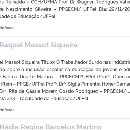
os Reinaldo – CCH/UFMA Prof. Dr. Wagner Rodrigues Vale
se Nascimento Silveira – PPGECM/ UFPel Dia: 29/11/2
uldade de Educação/UFPel
 defesas
.
Raquel Massot Siqueira
l Massot Siqueira Título: O Trabalhador Surdo nas Indústri
xão sobre a inclusão escolar na educação de jovens e ad
de Fátima Duarte Martins – PPGECM/UFPel (Profª. Orienta
a Klein – PPGE/UFPel Profª. Drª. Síglia Pimentel Hoher Cama
 Drª. Rita de Cássia Morem Cóssio Rodriguez – PPGECM/ 
 Sala 323 – Faculdade de Educação/UFPel
 defesas
.
Nádia Regina Barcelos Martins