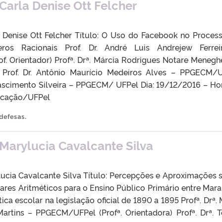
Carla Denise Ott Felcher
a Denise Ott Felcher Título: O Uso do Facebook no Proces
os Racionais Prof. Dr. André Luis Andrejew Ferrei
. Orientador) Profª. Drª. Márcia Rodrigues Notare Meneghe
of. Dr. Antônio Maurício Medeiros Alves – PPGECM/U
Nascimento Silveira – PPGECM/ UFPel Dia: 19/12/2016 – Hor
ducação/UFPel
 defesas
.
Marylucia Cavalcante Silva
lucia Cavalcante Silva Título: Percepções e Aproximações 
ares Aritméticos para o Ensino Público Primário entre Mar
ica escolar na legislação oficial de 1890 a 1895 Profª. Drª. 
artins – PPGECM/UFPel (Profª. Orientadora) Profª. Drª. 