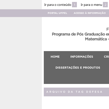
Ir para o conteúdo
1
Ir para o menu
2
PORTAL UFPEL
ACESSO À INFORMAÇÃO
F
Programa de Pós Graduação em
Matemática –
HOME
INFORMAÇÕES
CR
DISSERTAÇÕES E PRODUTOS
ARQUIVO DA TAG DEFESA