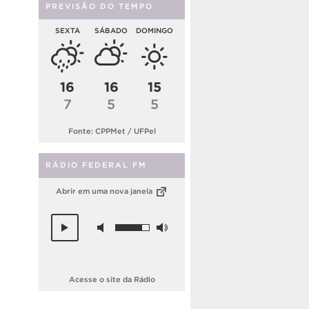
PREVISÃO DO TEMPO
SEXTA
SÁBADO
DOMINGO
16
16
15
7
5
5
Fonte: CPPMet / UFPel
RÁDIO FEDERAL FM
Abrir em uma nova janela
Acesse o site da Rádio