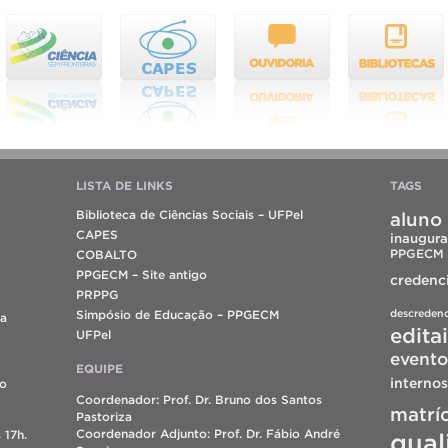
LISTA DE LINKS
TAGS
Biblioteca de Ciências Sociais – UFPel
aluno 
CAPES
inaugura
PPGECM
COBALTO
PPGECM – Site antigo
credenc
PRPPG
descreden
Simpósio de Educação – PPGECM
da
edita
UFPel
evento
EQUIPE
internos
do
Coordenador: Prof. Dr. Bruno dos Santos
matrí
Pastoriza
Coordenador Adjunto: Prof. Dr. Fábio André
 17h.
qual