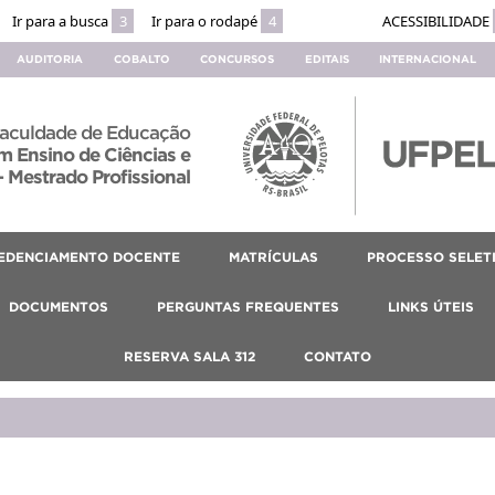
Ir para a busca
3
Ir para o rodapé
4
ACESSIBILIDADE
AUDITORIA
COBALTO
CONCURSOS
EDITAIS
INTERNACIONAL
aculdade de Educação
 Ensino de Ciências e
 Mestrado Profissional
EDENCIAMENTO DOCENTE
MATRÍCULAS
PROCESSO SELET
DOCUMENTOS
PERGUNTAS FREQUENTES
LINKS ÚTEIS
RESERVA SALA 312
CONTATO