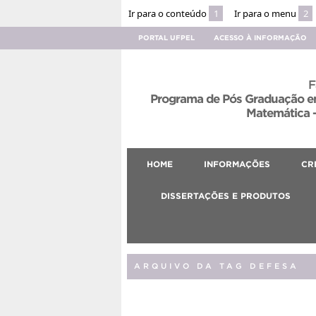
Ir para o conteúdo
1
Ir para o menu
2
PORTAL UFPEL
ACESSO À INFORMAÇÃO
F
Programa de Pós Graduação em
Matemática –
HOME
INFORMAÇÕES
CR
DISSERTAÇÕES E PRODUTOS
ARQUIVO DA TAG DEFESA