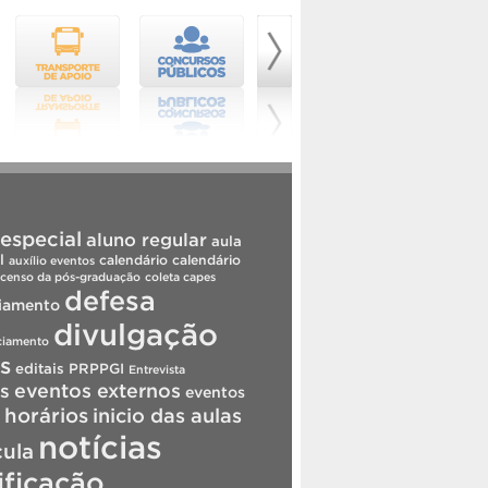
especial
aluno regular
aula
l
calendário
calendário
auxílio eventos
censo da pós-graduação
coleta capes
defesa
iamento
divulgação
ciamento
is
editais PRPPGI
Entrevista
s
eventos externos
eventos
horários
inicio das aulas
notícias
cula
ificação