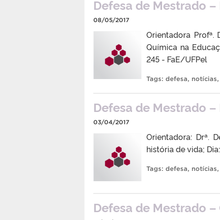
Defesa de Mestrado – 
08/05/2017
Orientadora Profª.
Química na Educaçã
245 - FaE/UFPel
Tags:
defesa
,
notícias
Defesa de Mestrado – I
03/04/2017
Orientadora: Drª. 
história de vida; Di
Tags:
defesa
,
notícias
Defesa de Mestrado – C