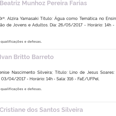
Beatriz Munhoz Pereira Farias
 Drª. Alzira Yamasaki Título: Água como Temática no Ensi
o de Jovens e Adultos. Dia: 26/05/2017 - Horário: 14h - 
,
qualificações e defesas
.
van Britto Barreto
Denise Nascimento Silveira; Título: Lino de Jesus Soares
a: 03/04/2017 - Horário: 14h - Sala: 316 - FaE/UFPel.
,
qualificações e defesas
.
ristiane dos Santos Silveira