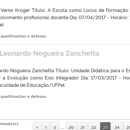
Dr. Verno Krüger Título: A Escola como Locus de Formação
lvimento profissional docente Dia: 07/04/2017 - Horário: 
el
,
qualificações e defesas
.
 Leonardo Nogueira Zanchetta
ardo Nogueira Zanchetta Título: Unidade Didática para o E
 a Evolução como Eixo Integrador Dia: 17/03/2017 - Hor
 Faculdade de Educação/UFPel
,
qualificações e defesas
.
ntrado(s).
<
1
2
…
20
21
22
23
24
2