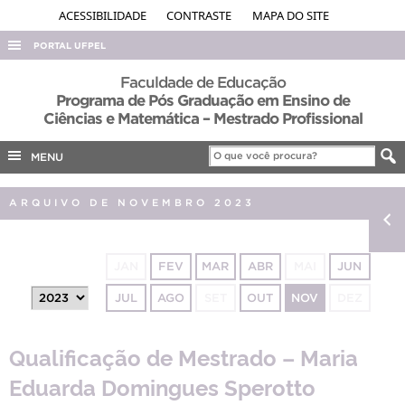
ACESSIBILIDADE
CONTRASTE
MAPA DO SITE
PORTAL UFPEL
ACESSO À INFORMAÇÃO
Faculdade de Educação
Programa de Pós Graduação em Ensino de
AUDITORIA
Ciências e Matemática – Mestrado Profissional
COBALTO
MENU
CONCURSOS
EDITAIS
ARQUIVO DE NOVEMBRO 2023
INTERNACIONAL
OUVIDORIA
JAN
FEV
MAR
ABR
MAI
JUN
PORTARIAS
JUL
AGO
SET
OUT
NOV
DEZ
TELEFONES
Qualificação de Mestrado – Maria
Eduarda Domingues Sperotto