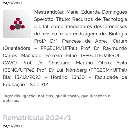
24/11/2023
Mestrando(a): Maria Eduarda Domingues
Sperotto Título: Recursos de Tecnologia
Digital como mediadores dos processos
de ensino e aprendizagem de Biologia
Prof.ª Dr.ª Francele de Abreu Carlan
(Orientadora – PPGECM/UFPel) Prof. Dr. Raymundo
Carlos Machado Ferreira Filho (PPGCITED/IFSUL –
CAVG) Prof. Dr. Christiano Martino Otero Ávila
(CENG/UFPel) Prof. Dr. Lui Nörnberg (PPGECM/UFPel)
Dia: 15/12/2023 – Horário: 13h30 – Faculdade de
Educação – Sala 312
Tags:
divulgação
,
notícias
,
qualificação
,
qualificações e
defesas
.
Rematrícula 2024/1
24/11/2023