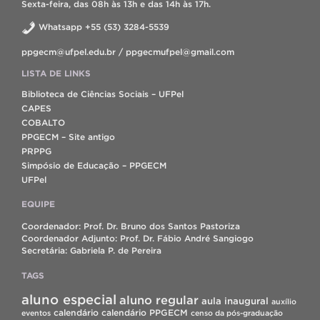
Sexta-feira, das 08h às 13h e das 14h às 17h.
Whatsapp +55 (53) 3284-5539
ppgecm@ufpel.edu.br / ppgecmufpel@gmail.com
LISTA DE LINKS
Biblioteca de Ciências Sociais – UFPel
CAPES
COBALTO
PPGECM – Site antigo
PRPPG
Simpósio de Educação – PPGECM
UFPel
EQUIPE
Coordenador: Prof. Dr. Bruno dos Santos Pastoriza
Coordenador Adjunto: Prof. Dr. Fábio André Sangiogo
Secretária: Gabriela P. de Pereira
TAGS
aluno especial
aluno regular
aula inaugural
auxílio
calendário
calendário PPGECM
eventos
censo da pós-graduação