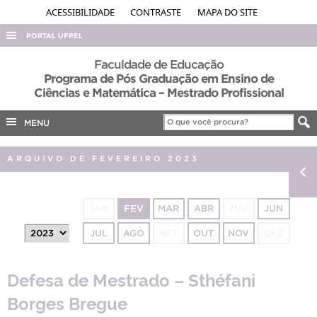
ACESSIBILIDADE
CONTRASTE
MAPA DO SITE
PORTAL UFPEL
ACESSO À INFORMAÇÃO
Faculdade de Educação
Programa de Pós Graduação em Ensino de
AUDITORIA
Ciências e Matemática – Mestrado Profissional
COBALTO
MENU
CONCURSOS
EDITAIS
ARQUIVO DE FEVEREIRO 2023
INTERNACIONAL
OUVIDORIA
JAN
FEV
MAR
ABR
MAI
JUN
PORTARIAS
JUL
AGO
SET
OUT
NOV
DEZ
TELEFONES
Defesa de Mestrado – Sthéfani
Borges Bregue