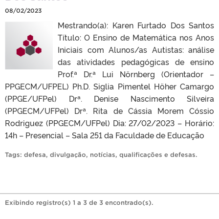
08/02/2023
Mestrando(a): Karen Furtado Dos Santos
Título: O Ensino de Matemática nos Anos
Iniciais com Alunos/as Autistas: análise
das atividades pedagógicas de ensino
Prof.ª Dr.ª Lui Nörnberg (Orientador –
PPGECM/UFPEL) Ph.D. Siglia Pimentel Höher Camargo
(PPGE/UFPel) Drª. Denise Nascimento Silveira
(PPGECM/UFPel) Drª. Rita de Cássia Morem Cóssio
Rodriguez (PPGECM/UFPel) Dia: 27/02/2023 – Horário:
14h – Presencial – Sala 251 da Faculdade de Educação
Tags:
defesa
,
divulgação
,
notícias
,
qualificações e defesas
.
Exibindo registro(s) 1 a 3 de 3 encontrado(s).