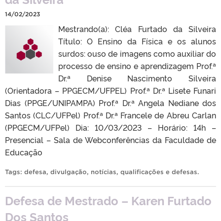
14/02/2023
Mestrando(a): Cléa Furtado da Silveira
Título: O Ensino da Física e os alunos
surdos: ouso de imagens como auxiliar do
processo de ensino e aprendizagem Prof.ª
Dr.ª Denise Nascimento Silveira
(Orientadora – PPGECM/UFPEL) Prof.ª Dr.ª Lisete Funari
Dias (PPGE/UNIPAMPA) Prof.ª Dr.ª Angela Nediane dos
Santos (CLC/UFPel) Prof.ª Dr.ª Francele de Abreu Carlan
(PPGECM/UFPel) Dia: 10/03/2023 – Horário: 14h –
Presencial – Sala de Webconferências da Faculdade de
Educação
Tags:
defesa
,
divulgação
,
notícias
,
qualificações e defesas
.
Defesa de Mestrado – Karen Furtado
Dos Santos