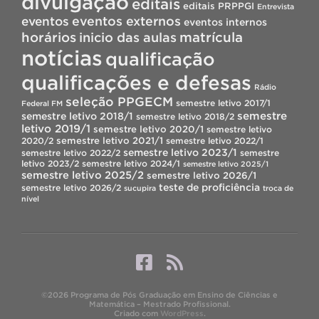
divulgação
editais
editais PRPPGI
Entrevista
eventos
eventos externos
eventos internos
horários
inicio das aulas
matrícula
notícias
qualificação
qualificações e defesas
Rádio
seleção PPGECM
semestre letivo 2017/1
Federal FM
semestre
semestre letivo 2018/1
semestre letivo 2018/2
letivo 2019/1
semestre letivo 2020/1
semestre letivo
semestre letivo 2021/1
2020/2
semestre letivo 2022/1
semestre letivo 2023/1
semestre letivo 2022/2
semestre
letivo 2023/2
semestre letivo 2024/1
semestre letivo 2025/1
semestre letivo 2025/2
semestre letivo 2026/1
teste de proficiência
semestre letivo 2026/2
sucupira
troca de
nível
©2026 Programa de Pós Graduação em Ensino de Ciências e
Matemática – Mestrado Profissional.
Criado com
WordPress
.