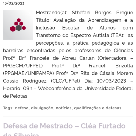
15/02/2023
Mestrando(a): Sthéfani Borges Bregue
Título: Avaliação da Aprendizagem e a
Inclusão Escolar de Alunos com
Transtorno do Espectro Autista (TEA): as
percepções, a prática pedagógica e as
barreiras encontradas pelos professores de Ciências
Prof.ª Dr.ª Francele de Abreu Carlan (Orientadora –
PPGECM/UFPEL) Prof.ª Dr.ª Francéli Brizolla
(PPGMAE/UNIPAMPA) Prof.ª Dr.ª Rita de Cássia Morem
Cóssio Rodriguez (CLC/UFPel) Dia: 10/03/2023 –
Horário: 09h – Webconferência da Universidade Federal
de Pelotas
Tags:
defesa
,
divulgação
,
notícias
,
qualificações e defesas
.
Defesa de Mestrado – Cléa Furtado
da Silveira