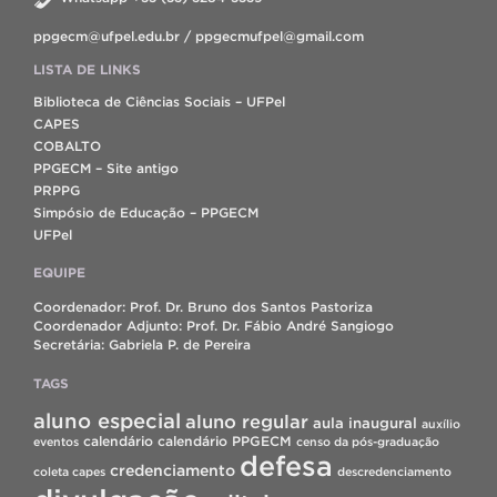
ppgecm@ufpel.edu.br / ppgecmufpel@gmail.com
LISTA DE LINKS
Biblioteca de Ciências Sociais – UFPel
CAPES
COBALTO
PPGECM – Site antigo
PRPPG
Simpósio de Educação – PPGECM
UFPel
EQUIPE
Coordenador: Prof. Dr. Bruno dos Santos Pastoriza
Coordenador Adjunto: Prof. Dr. Fábio André Sangiogo
Secretária: Gabriela P. de Pereira
TAGS
aluno especial
aluno regular
aula inaugural
auxílio
calendário
calendário PPGECM
eventos
censo da pós-graduação
defesa
credenciamento
coleta capes
descredenciamento