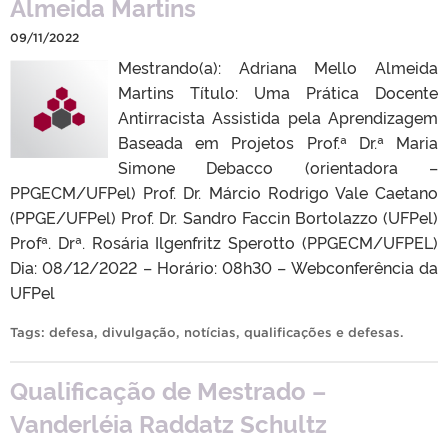
Almeida Martins
09/11/2022
Mestrando(a): Adriana Mello Almeida
Martins Título: Uma Prática Docente
Antirracista Assistida pela Aprendizagem
Baseada em Projetos Prof.ª Dr.ª Maria
Simone Debacco (orientadora –
PPGECM/UFPel) Prof. Dr. Márcio Rodrigo Vale Caetano
(PPGE/UFPel) Prof. Dr. Sandro Faccin Bortolazzo (UFPel)
Profª. Drª. Rosária Ilgenfritz Sperotto (PPGECM/UFPEL)
Dia: 08/12/2022 – Horário: 08h30 – Webconferência da
UFPel
Tags:
defesa
,
divulgação
,
notícias
,
qualificações e defesas
.
Qualificação de Mestrado –
Vanderléia Raddatz Schultz