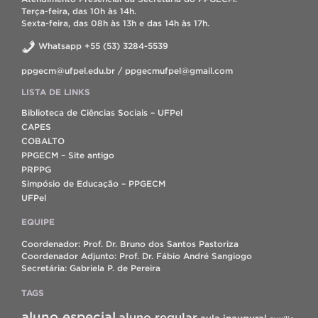
Terça-feira, das 10h às 14h.
Sexta-feira, das 08h às 13h e das 14h às 17h.
Whatsapp +55 (53) 3284-5539
ppgecm@ufpel.edu.br / ppgecmufpel@gmail.com
LISTA DE LINKS
Biblioteca de Ciências Sociais – UFPel
CAPES
COBALTO
PPGECM – Site antigo
PRPPG
Simpósio de Educação – PPGECM
UFPel
EQUIPE
Coordenador: Prof. Dr. Bruno dos Santos Pastoriza
Coordenador Adjunto: Prof. Dr. Fábio André Sangiogo
Secretária: Gabriela P. de Pereira
TAGS
aluno especial
aluno regular