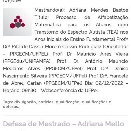
17/11/2022
Mestrando(a): Adriana Mendes Bastos
Título: Processo de Alfabetização
Matemática para os Alunos com
Transtorno do Espectro Autista (TEA) nos
Anos Iniciais do Ensino Fundamental Prof.ª
Dr.ª Rita de Cássia Morem Cóssio Rodriguez (Orientador
– PPGECM/UFPEL) Prof. Dr. Maurício Aires Vieira
(PPGEdu/UNIPAMPA) Prof. Dr. Antônio Maurício
Medeiros Alves (PPGECM/UFPel) Prof. Drª. Denise
Nascimento Silveira (PPGECM/UFPel) Prof. Drª. Francele
de Abreu Carlan (PPGECM/UFPel) Dia: 02/12/2022 –
Horário: 09h30 – Webconferência da UFPel
Tags:
divulgação
,
notícias
,
qualificação
,
qualificações e
defesas
.
Defesa de Mestrado – Adriana Mello