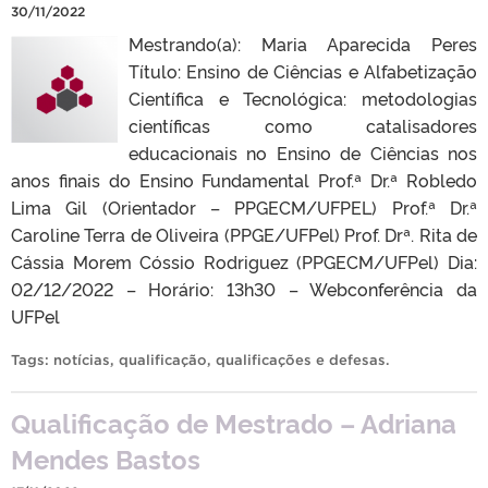
30/11/2022
Mestrando(a): Maria Aparecida Peres
Título: Ensino de Ciências e Alfabetização
Científica e Tecnológica: metodologias
científicas como catalisadores
educacionais no Ensino de Ciências nos
anos finais do Ensino Fundamental Prof.ª Dr.ª Robledo
Lima Gil (Orientador – PPGECM/UFPEL) Prof.ª Dr.ª
Caroline Terra de Oliveira (PPGE/UFPel) Prof. Drª. Rita de
Cássia Morem Cóssio Rodriguez (PPGECM/UFPel) Dia:
02/12/2022 – Horário: 13h30 – Webconferência da
UFPel
Tags:
notícias
,
qualificação
,
qualificações e defesas
.
Qualificação de Mestrado – Adriana
Mendes Bastos