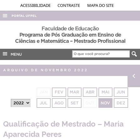
ACESSIBILIDADE
CONTRASTE
MAPA DO SITE
PORTAL UFPEL
ACESSO À INFORMAÇÃO
Faculdade de Educação
Programa de Pós Graduação em Ensino de
AUDITORIA
Ciências e Matemática – Mestrado Profissional
COBALTO
MENU
CONCURSOS
EDITAIS
ARQUIVO DE NOVEMBRO 2022
INTERNACIONAL
OUVIDORIA
JAN
FEV
MAR
ABR
MAI
JUN
PORTARIAS
JUL
AGO
SET
OUT
NOV
DEZ
TELEFONES
Qualificação de Mestrado – Maria
Aparecida Peres