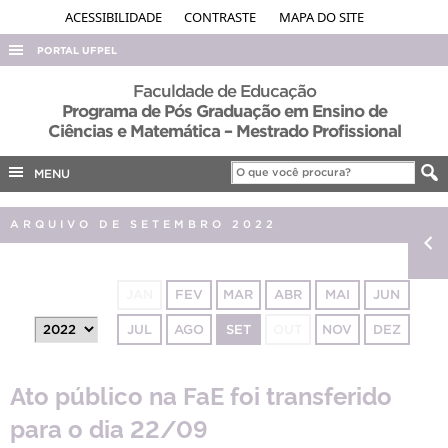
ACESSIBILIDADE
CONTRASTE
MAPA DO SITE
PORTAL UFPEL
ACESSO À INFORMAÇÃO
Faculdade de Educação
Programa de Pós Graduação em Ensino de
AUDITORIA
Ciências e Matemática – Mestrado Profissional
COBALTO
MENU
CONCURSOS
EDITAIS
ARQUIVO DE SETEMBRO 2022
INTERNACIONAL
OUVIDORIA
JAN
FEV
MAR
ABR
MAI
JUN
PORTARIAS
JUL
AGO
SET
OUT
NOV
DEZ
TELEFONES
Ato público na FaE foi transferido
para o dia 22/09