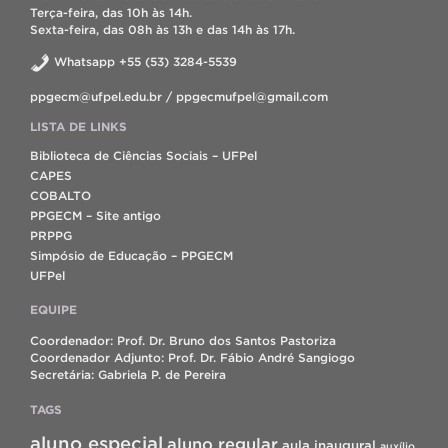
Terça-feira, das 10h às 14h.
Sexta-feira, das 08h às 13h e das 14h às 17h.
Whatsapp +55 (53) 3284-5539
ppgecm@ufpel.edu.br / ppgecmufpel@gmail.com
LISTA DE LINKS
Biblioteca de Ciências Sociais – UFPel
CAPES
COBALTO
PPGECM – Site antigo
PRPPG
Simpósio de Educação – PPGECM
UFPel
EQUIPE
Coordenador: Prof. Dr. Bruno dos Santos Pastoriza
Coordenador Adjunto: Prof. Dr. Fábio André Sangiogo
Secretária: Gabriela P. de Pereira
TAGS
aluno especial
aluno regular
aula inaugural
auxílio