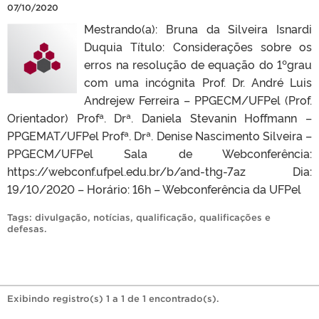
07/10/2020
Mestrando(a): Bruna da Silveira Isnardi
Duquia Título: Considerações sobre os
erros na resolução de equação do 1ºgrau
com uma incógnita Prof. Dr. André Luis
Andrejew Ferreira – PPGECM/UFPel (Prof.
Orientador) Profª. Drª. Daniela Stevanin Hoffmann –
PPGEMAT/UFPel Profª. Drª. Denise Nascimento Silveira –
PPGECM/UFPel Sala de Webconferência:
https://webconf.ufpel.edu.br/b/and-thg-7az Dia:
19/10/2020 – Horário: 16h – Webconferência da UFPel
Tags:
divulgação
,
notícias
,
qualificação
,
qualificações e
defesas
.
Exibindo registro(s) 1 a 1 de 1 encontrado(s).