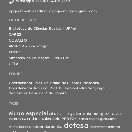
Whatsapp +55 (53) 3284-5539
ppgecm@ufpel.edu.br / ppgecmufpel@gmail.com
LISTA DE LINKS
Biblioteca de Ciências Sociais – UFPel
CAPES
COBALTO
PPGECM – Site antigo
PRPPG
Simpósio de Educação – PPGECM
UFPel
EQUIPE
Coordenador: Prof. Dr. Bruno dos Santos Pastoriza
Coordenador Adjunto: Prof. Dr. Fábio André Sangiogo
Secretária: Gabriela P. de Pereira
TAGS
aluno especial
aluno regular
aula inaugural
auxílio
calendário
calendário PPGECM
eventos
censo da pós-graduação
defesa
credenciamento
coleta capes
descredenciamento