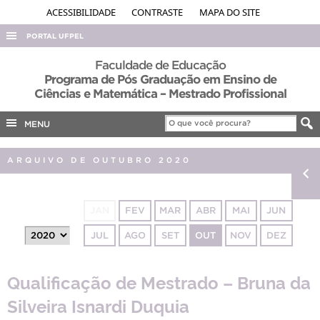
ACESSIBILIDADE
CONTRASTE
MAPA DO SITE
PORTAL UFPEL
ACESSO À INFORMAÇÃO
Faculdade de Educação
Programa de Pós Graduação em Ensino de
AUDITORIA
Ciências e Matemática – Mestrado Profissional
COBALTO
MENU
CONCURSOS
EDITAIS
ARQUIVO DE OUTUBRO 2020
INTERNACIONAL
OUVIDORIA
JAN
FEV
MAR
ABR
MAI
JUN
PORTARIAS
JUL
AGO
SET
OUT
NOV
DEZ
TELEFONES
Qualificação de Mestrado – Bruna da
Silveira Isnardi Duquia