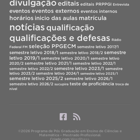
divulgação
editais
editais PRPPGI
Entrevista
eventos
eventos externos
eventos internos
horários
inicio das aulas
matrícula
notícias
qualificação
qualificações e defesas
Rádio
seleção PPGECM
semestre letivo 2017/1
Federal FM
semestre
semestre letivo 2018/1
semestre letivo 2018/2
letivo 2019/1
semestre letivo 2020/1
semestre letivo
semestre letivo 2021/1
2020/2
semestre letivo 2022/1
semestre letivo 2023/1
semestre letivo 2022/2
semestre
letivo 2023/2
semestre letivo 2024/1
semestre letivo 2025/1
semestre letivo 2025/2
semestre letivo 2026/1
teste de proficiência
semestre letivo 2026/2
sucupira
troca de
nível
©2026 Programa de Pós Graduação em Ensino de Ciências e
Matemática – Mestrado Profissional.
Criado com
WordPress
.