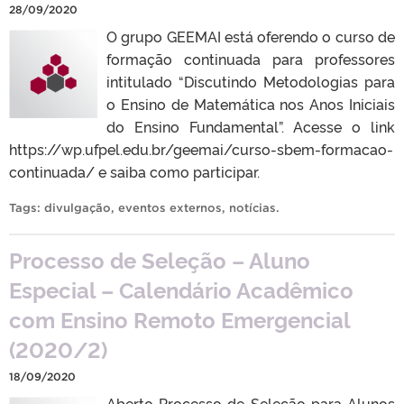
28/09/2020
O grupo GEEMAI está oferendo o curso de
formação continuada para professores
intitulado “Discutindo Metodologias para
o Ensino de Matemática nos Anos Iniciais
do Ensino Fundamental”. Acesse o link
https://wp.ufpel.edu.br/geemai/curso-sbem-formacao-
continuada/ e saiba como participar.
Tags:
divulgação
,
eventos externos
,
notícias
.
Processo de Seleção – Aluno
Especial – Calendário Acadêmico
com Ensino Remoto Emergencial
(2020/2)
18/09/2020
Aberto Processo de Seleção para Alunos