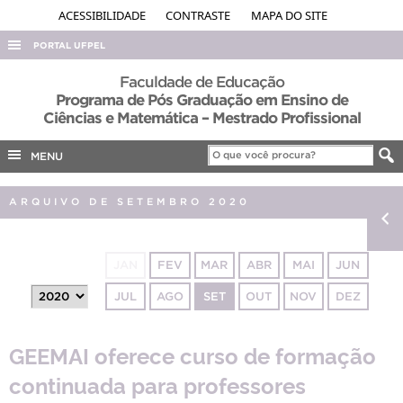
ACESSIBILIDADE
CONTRASTE
MAPA DO SITE
PORTAL UFPEL
ACESSO À INFORMAÇÃO
Faculdade de Educação
Programa de Pós Graduação em Ensino de
AUDITORIA
Ciências e Matemática – Mestrado Profissional
COBALTO
MENU
CONCURSOS
EDITAIS
ARQUIVO DE SETEMBRO 2020
INTERNACIONAL
OUVIDORIA
JAN
FEV
MAR
ABR
MAI
JUN
PORTARIAS
JUL
AGO
SET
OUT
NOV
DEZ
TELEFONES
GEEMAI oferece curso de formação
continuada para professores