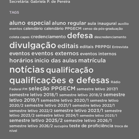
Secretária: Gabriela P. de Pereira
TAGS
aluno especial
aluno regular
aula inaugural
auxílio
calendário
calendário PPGECM
eventos
censo da pós-graduação
defesa
credenciamento
coleta capes
descredenciamento
divulgação
editais
editais PRPPGI
Entrevista
eventos
eventos externos
eventos internos
horários
inicio das aulas
matrícula
notícias
qualificação
qualificações e defesas
Rádio
seleção PPGECM
semestre letivo 2017/1
Federal FM
semestre
semestre letivo 2018/1
semestre letivo 2018/2
letivo 2019/1
semestre letivo 2020/1
semestre letivo
semestre letivo 2021/1
2020/2
semestre letivo 2022/1
semestre letivo 2023/1
semestre letivo 2022/2
semestre
letivo 2023/2
semestre letivo 2024/1
semestre letivo 2025/1
semestre letivo 2025/2
semestre letivo 2026/1
teste de proficiência
semestre letivo 2026/2
sucupira
troca de
nível