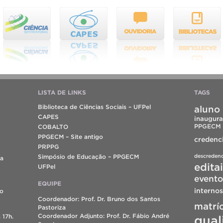
LISTA DE LINKS
TAGS
Biblioteca de Ciências Sociais – UFPel
aluno 
CAPES
inaugura
PPGECM
COBALTO
PPGECM – Site antigo
credenc
PRPPG
descreden
Simpósio de Educação – PPGECM
da
edita
UFPel
evento
EQUIPE
internos
do
Coordenador: Prof. Dr. Bruno dos Santos
matrí
Pastoriza
Coordenador Adjunto: Prof. Dr. Fábio André
 17h.
qual