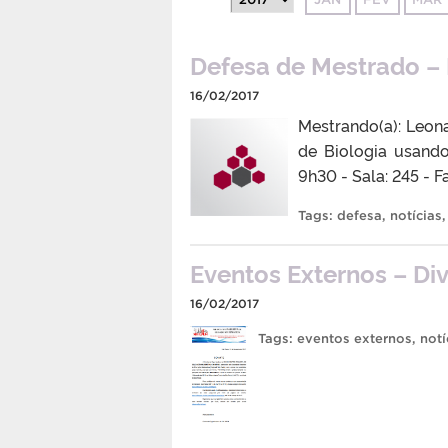
Defesa de Mestrado –
16/02/2017
Mestrando(a): Leon
de Biologia usando
9h30 - Sala: 245 -
Tags:
defesa
,
notícias
Eventos Externos – D
16/02/2017
Tags:
eventos externos
,
notí