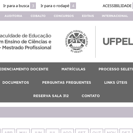
Ir para a busca
3
Ir para o rodapé
4
ACESSIBILIDADE
AUDITORIA
COBALTO
CONCURSOS
EDITAIS
INTERNACIONAL
aculdade de Educação
 Ensino de Ciências e
 Mestrado Profissional
EDENCIAMENTO DOCENTE
MATRÍCULAS
PROCESSO SELET
DOCUMENTOS
PERGUNTAS FREQUENTES
LINKS ÚTEIS
RESERVA SALA 312
CONTATO
ABR
MAI
JUN
JUL
AGO
SET
OUT
NOV
DEZ