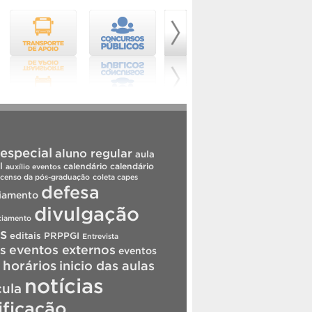
especial
aluno regular
aula
l
calendário
calendário
auxílio eventos
censo da pós-graduação
coleta capes
defesa
iamento
divulgação
ciamento
is
editais PRPPGI
Entrevista
s
eventos externos
eventos
horários
inicio das aulas
notícias
cula
ificação