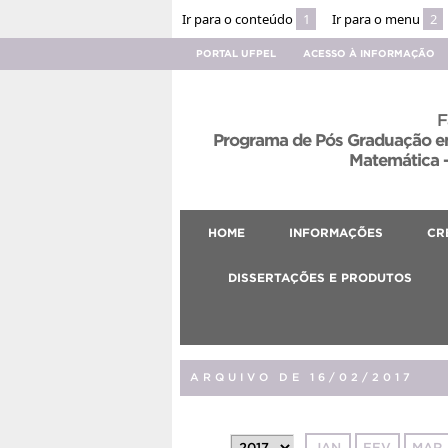
Ir para o conteúdo
1
Ir para o menu
2
PORTAL UFPEL
ACESSO À INFORMAÇÃO
F
Programa de Pós Graduação em
Matemática –
HOME
INFORMAÇÕES
CR
DISSERTAÇÕES E PRODUTOS
ARQUIVO DE 16/02/2017
JAN
FEV
MAR