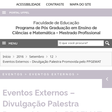
ACESSIBILIDADE
CONTRASTE
MAPA DO SITE
PORTAL UFPEL
ACESSO À INFORMAÇÃO
Faculdade de Educação
Programa de Pós Graduação em Ensino de
AUDITORIA
Ciências e Matemática – Mestrado Profissional
COBALTO
MENU
CONCURSOS
EDITAIS
Início
2016
Setembro
12
Eventos Externos – Divulgação Palestra Promovida pelo PPGEMAT
INTERNACIONAL
OUVIDORIA
EVENTOS
>
EVENTOS EXTERNOS
>
PORTARIAS
Eventos Externos –
TELEFONES
Divulgação Palestra