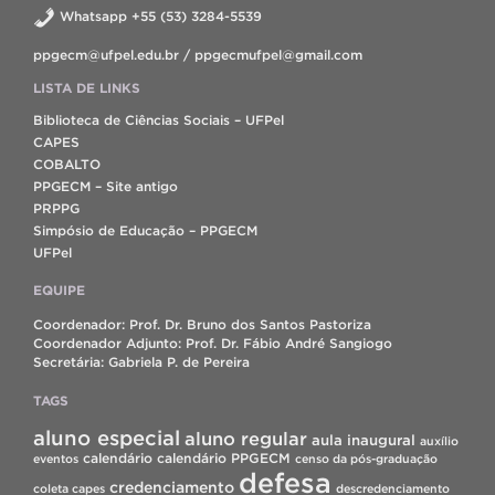
Whatsapp +55 (53) 3284-5539
ppgecm@ufpel.edu.br / ppgecmufpel@gmail.com
LISTA DE LINKS
Biblioteca de Ciências Sociais – UFPel
CAPES
COBALTO
PPGECM – Site antigo
PRPPG
Simpósio de Educação – PPGECM
UFPel
EQUIPE
Coordenador: Prof. Dr. Bruno dos Santos Pastoriza
Coordenador Adjunto: Prof. Dr. Fábio André Sangiogo
Secretária: Gabriela P. de Pereira
TAGS
aluno especial
aluno regular
aula inaugural
auxílio
calendário
calendário PPGECM
eventos
censo da pós-graduação
defesa
credenciamento
coleta capes
descredenciamento