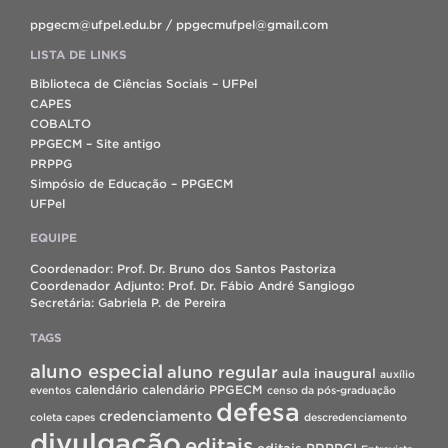
ppgecm@ufpel.edu.br / ppgecmufpel@gmail.com
LISTA DE LINKS
Biblioteca de Ciências Sociais – UFPel
CAPES
COBALTO
PPGECM – Site antigo
PRPPG
Simpósio de Educação – PPGECM
UFPel
EQUIPE
Coordenador: Prof. Dr. Bruno dos Santos Pastoriza
Coordenador Adjunto: Prof. Dr. Fábio André Sangiogo
Secretária: Gabriela P. de Pereira
TAGS
aluno especial
aluno regular
aula inaugural
auxílio
calendário
calendário PPGECM
eventos
censo da pós-graduação
defesa
credenciamento
coleta capes
descredenciamento
divulgação
editais