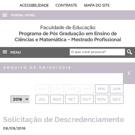
ACESSIBILIDADE
CONTRASTE
MAPA DO SITE
PORTAL UFPEL
ACESSO À INFORMAÇÃO
Faculdade de Educação
Programa de Pós Graduação em Ensino de
AUDITORIA
Ciências e Matemática – Mestrado Profissional
COBALTO
MENU
CONCURSOS
EDITAIS
ARQUIVO DE 08/09/2016
INTERNACIONAL
OUVIDORIA
JAN
FEV
MAR
ABR
MAI
JUN
PORTARIAS
JUL
AGO
SET
OUT
NOV
DEZ
TELEFONES
Solicitação de Descredenciamento
08/09/2016