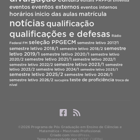
editais PRPPGI
Entrevista
eventos
eventos externos
eventos internos
horários
inicio das aulas
matrícula
notícias
qualificação
qualificações e defesas
Rádio
seleção PPGECM
semestre letivo 2017/1
Federal FM
semestre
semestre letivo 2018/1
semestre letivo 2018/2
letivo 2019/1
semestre letivo 2020/1
semestre letivo
semestre letivo 2021/1
2020/2
semestre letivo 2022/1
semestre letivo 2023/1
semestre letivo 2022/2
semestre
letivo 2023/2
semestre letivo 2024/1
semestre letivo 2025/1
semestre letivo 2025/2
semestre letivo 2026/1
teste de proficiência
semestre letivo 2026/2
sucupira
troca de
nível
©2026 Programa de Pós Graduação em Ensino de Ciências e
Matemática – Mestrado Profissional.
Criado com
WordPress
.
Tema desenvolvido por
SGTIC / UFPel
.