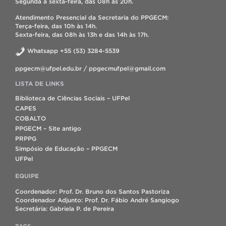
Segunda à sexta-feira, das 08h às 20h.
Atendimento Presencial da Secretaria do PPGECM:
Terça-feira, das 10h às 14h.
Sexta-feira, das 08h às 13h e das 14h às 17h.
Whatsapp +55 (53) 3284-5539
ppgecm@ufpel.edu.br / ppgecmufpel@gmail.com
LISTA DE LINKS
Biblioteca de Ciências Sociais – UFPel
CAPES
COBALTO
PPGECM – Site antigo
PRPPG
Simpósio de Educação – PPGECM
UFPel
EQUIPE
Coordenador: Prof. Dr. Bruno dos Santos Pastoriza
Coordenador Adjunto: Prof. Dr. Fábio André Sangiogo
Secretária: Gabriela P. de Pereira