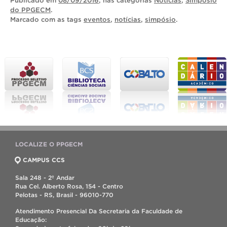
Publicado
em
08/09/2016
, nas categorias
Notícias
,
Simpósio
do PPGECM
.
Marcado com as tags
eventos
,
notícias
,
simpósio
.
LOCALIZE O PPGECM
CAMPUS CCS
Sala 248 - 2º Andar
Rua Cel. Alberto Rosa, 154 - Centro
Pelotas - RS, Brasil - 96010-770
Atendimento Presencial Da Secretaria da Faculdade de
Educação: