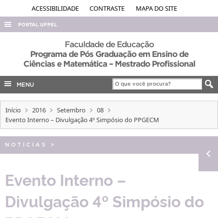
ACESSIBILIDADE
CONTRASTE
MAPA DO SITE
PORTAL UFPEL
ACESSO À INFORMAÇÃO
Faculdade de Educação
Programa de Pós Graduação em Ensino de
AUDITORIA
Ciências e Matemática – Mestrado Profissional
COBALTO
MENU
CONCURSOS
EDITAIS
Início
2016
Setembro
08
Evento Interno – Divulgação 4º Simpósio do PPGECM
INTERNACIONAL
OUVIDORIA
NOTÍCIAS
>
PORTARIAS
Evento Interno –
TELEFONES
Divulgação 4º Simpósio do