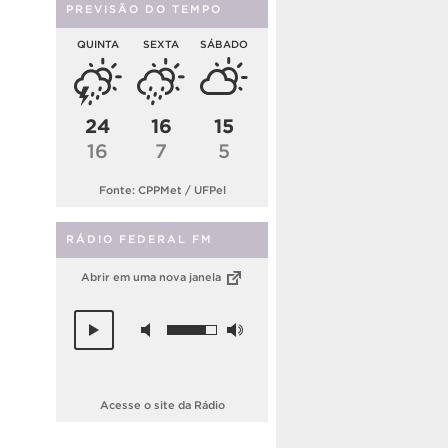
PREVISÃO DO TEMPO
QUINTA
SEXTA
SÁBADO
24
16
15
16
7
5
Fonte: CPPMet / UFPel
RÁDIO FEDERAL FM
Abrir em uma nova janela
Acesse o site da Rádio