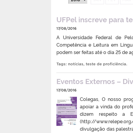
UFPel inscreve para te
17/08/2016
A Universidade Federal de Pel
Competência e Leitura em Língu
podem ser feitas até o dia 25 de a
Tags:
notícias
,
teste de proficiência
.
Eventos Externos – Di
17/08/2016
Colegas, O nosso prog
apoiar a vinda do prof
dizem respeito a E
(http://www.relepe.or
divulgação das palestr