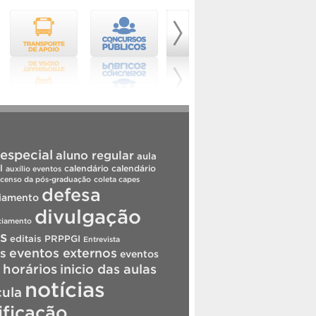
especial
aluno regular
aula
l
calendário
calendário
auxílio eventos
censo da pós-graduação
coleta capes
defesa
iamento
divulgação
ciamento
is
editais PRPPGI
Entrevista
s
eventos externos
eventos
horários
inicio das aulas
notícias
cula
ificação