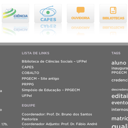
LISTA DE LINKS
TAGS
Biblioteca de Ciências Sociais – UFPel
aluno 
CAPES
inaugura
PPGECM
COBALTO
PPGECM – Site antigo
credenc
PRPPG
descreden
Simpósio de Educação – PPGECM
da
edita
UFPel
evento
EQUIPE
internos
do
Coordenador: Prof. Dr. Bruno dos Santos
matrí
Pastoriza
Coordenador Adjunto: Prof. Dr. Fábio André
 17h.
qual