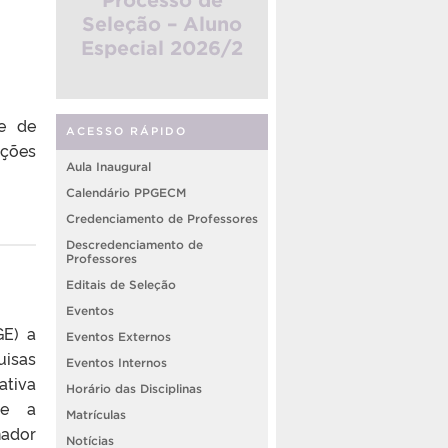
Seleção – Aluno
Especial 2026/2
te de
ACESSO RÁPIDO
ições
Aula Inaugural
Calendário PPGECM
Credenciamento de Professores
Descredenciamento de
Professores
Editais de Seleção
Eventos
GE) a
Eventos Externos
uisas
Eventos Internos
tiva
Horário das Disciplinas
gue a
Matrículas
nador
Notícias