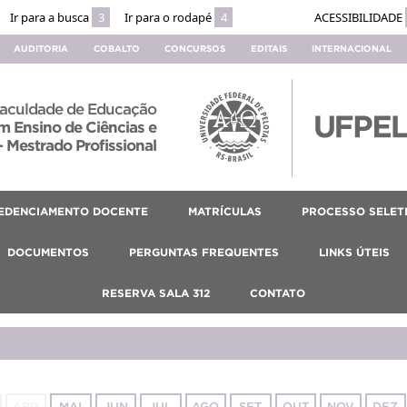
Ir para a busca
3
Ir para o rodapé
4
ACESSIBILIDADE
AUDITORIA
COBALTO
CONCURSOS
EDITAIS
INTERNACIONAL
aculdade de Educação
 Ensino de Ciências e
 Mestrado Profissional
EDENCIAMENTO DOCENTE
MATRÍCULAS
PROCESSO SELET
DOCUMENTOS
PERGUNTAS FREQUENTES
LINKS ÚTEIS
RESERVA SALA 312
CONTATO
ABR
MAI
JUN
JUL
AGO
SET
OUT
NOV
DEZ