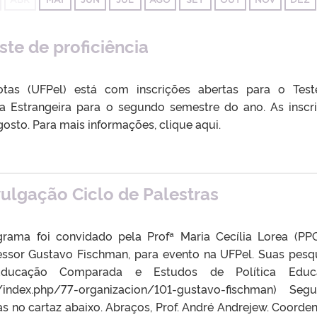
ste de proficiência
otas (UFPel) está com inscrições abertas para o Tes
a Estrangeira para o segundo semestre do ano. As inscr
gosto. Para mais informações, clique aqui.
vulgação Ciclo de Palestras
rama foi convidado pela Profª Maria Cecília Lorea (PP
essor Gustavo Fischman, para evento na UFPel. Suas pesq
ducação Comparada e Estudos de Política Educa
g/index.php/77-organizacion/101-gustavo-fischman) Se
as no cartaz abaixo. Abraços, Prof. André Andrejew. Coorde