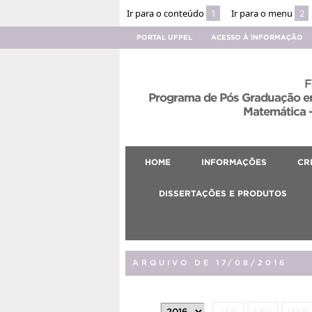
Ir para o conteúdo
1
Ir para o menu
2
PORTAL UFPEL
ACESSO À INFORMAÇÃO
F
Programa de Pós Graduação em
Matemática –
HOME
INFORMAÇÕES
CR
DISSERTAÇÕES E PRODUTOS
ARQUIVO DE 17/08/2016
JAN
FEV
MAR