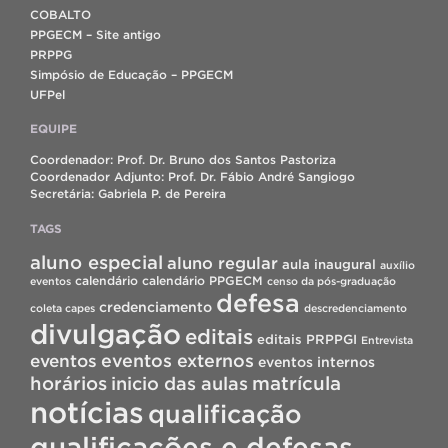
COBALTO
PPGECM – Site antigo
PRPPG
Simpósio de Educação – PPGECM
UFPel
EQUIPE
Coordenador: Prof. Dr. Bruno dos Santos Pastoriza
Coordenador Adjunto: Prof. Dr. Fábio André Sangiogo
Secretária: Gabriela P. de Pereira
TAGS
aluno especial
aluno regular
aula inaugural
auxílio
calendário
calendário PPGECM
eventos
censo da pós-graduação
defesa
credenciamento
coleta capes
descredenciamento
divulgação
editais
editais PRPPGI
Entrevista
eventos
eventos externos
eventos internos
horários
inicio das aulas
matrícula
notícias
qualificação
qualificações e defesas