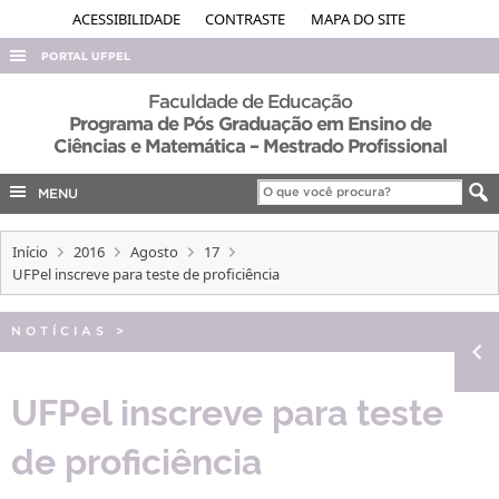
ACESSIBILIDADE
CONTRASTE
MAPA DO SITE
PORTAL UFPEL
ACESSO À INFORMAÇÃO
Faculdade de Educação
Programa de Pós Graduação em Ensino de
AUDITORIA
Ciências e Matemática – Mestrado Profissional
COBALTO
MENU
CONCURSOS
EDITAIS
Início
2016
Agosto
17
UFPel inscreve para teste de proficiência
INTERNACIONAL
OUVIDORIA
NOTÍCIAS
>
PORTARIAS
UFPel inscreve para teste
TELEFONES
de proficiência