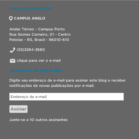
LOCALIZE O PPGCEM
CAMPUS ANGLO
Andar Térreo - Campus Porto
Rua Gomes Carneiro, 01 - Centro
Pelotas - RS, Brasil - 96010-610
(53)3284-3880
clique para ver o e-mail
ASSINAR BLOG POR E-MAIL
Digite seu endereço de e-mail para assinar este blog e receber
notificações de novas publicações por e-mail.
Endereço
de
e-
Assinar
mail
Junte-se a 10 outros assinantes