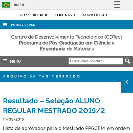
BRASIL
Simplifique!
ACESSIBILIDADE
CONTRASTE
MAPA DO SITE
Comunica BR
PORTAL UFPEL
Participe
ACESSO À INFORMAÇÃO
Centro de Desenvolvimento Tecnológico (CDTec)
Acesso à informação
Programa de Pós-Graduação em Ciência e
AUDITORIA
Engenharia de Materiais
Legislação
COBALTO
Canais
MENU
CONCURSOS
EDITAIS
ARQUIVO DA TAG MESTRADO
INTERNACIONAL
OUVIDORIA
Resultado – Seleção ALUNO
PORTARIAS
REGULAR MESTRADO 2015/2
TELEFONES
14/08/2015
Lista de aprovados para o Mestrado PPGCEM, em ordem