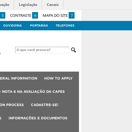
mação
Legislação
Canais
5
CONTRASTE
6
MAPA DO SITE
7
OUVIDORIA
PORTARIAS
TELEFONES
ERAL INFORMATION
HOW TO APPLY
– NOTA 6 NA AVALIAÇÃO DA CAPES
ION PROCESS
CADASTRE-SE!
S
INFORMAÇÕES E DOCUMENTOS