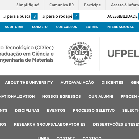
Simplifique!
Comunica BR
Participe
Acesso à infor
Ir para a busca
3
Ir para o rodapé
4
ACESSIBILIDADE
AUDITORIA
COBALTO
CONCURSOS
EDITAIS
INTERNACIONAL
o Tecnológico (CDTec)
raduação em Ciência e
ngenharia de Materiais
ABOUT THE UNIVERSITY
AUTOAVALIAÇÃO
DISCENTES
GEN
NATIONALIZATION
NOSSOS EGRESSOS
OUR ALUMNI
PPGCEM 
NTS
DISCIPLINAS
EVENTOS
PROCESSO SELETIVO
SELECT
IOS
RESEARCH GROUPS/LABORATORIES
DISSERTAÇÕES E TESE
LINKS
CONTACT
CONTATO