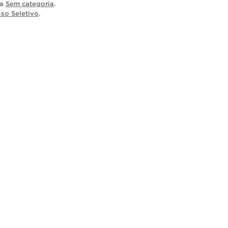
ia
Sem categoria
.
so Seletivo
.