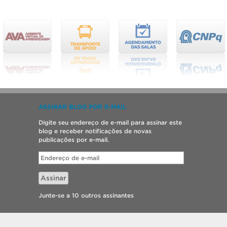
ASSINAR BLOG POR E-MAIL
Digite seu endereço de e-mail para assinar este
blog e receber notificações de novas
publicações por e-mail.
Endereço
de
e-
Assinar
mail
Junte-se a 10 outros assinantes