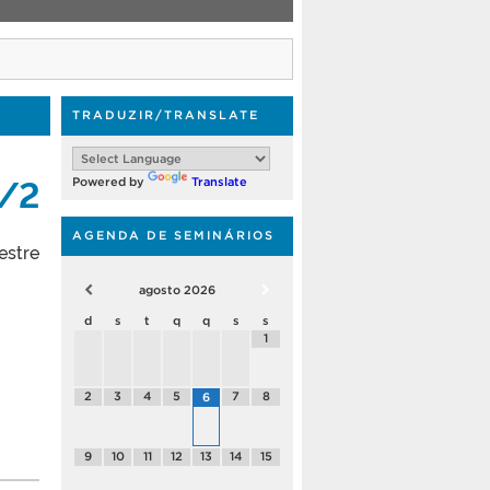
TRADUZIR/TRANSLATE
5/2
Powered by
Translate
AGENDA DE SEMINÁRIOS
estre
agosto
2026
d
s
t
q
q
s
s
1
2
3
4
5
7
8
6
9
10
11
12
13
14
15