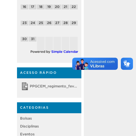
16
17
18
19
20
21
22
23
24
25
26
27
28
29
30
31
Powered by
Simple Calendar
ACESSO RÁPIDO
PPGCEM_regimento_fevereiro 2018
CATEGORIAS
Bolsas
Disciplinas
Eventos