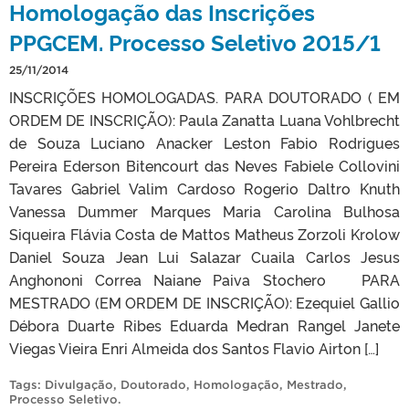
Homologação das Inscrições
PPGCEM. Processo Seletivo 2015/1
25/11/2014
INSCRIÇÕES HOMOLOGADAS. PARA DOUTORADO ( EM
ORDEM DE INSCRIÇÃO): Paula Zanatta Luana Vohlbrecht
de Souza Luciano Anacker Leston Fabio Rodrigues
Pereira Ederson Bitencourt das Neves Fabiele Collovini
Tavares Gabriel Valim Cardoso Rogerio Daltro Knuth
Vanessa Dummer Marques Maria Carolina Bulhosa
Siqueira Flávia Costa de Mattos Matheus Zorzoli Krolow
Daniel Souza Jean Lui Salazar Cuaila Carlos Jesus
Anghononi Correa Naiane Paiva Stochero PARA
MESTRADO (EM ORDEM DE INSCRIÇÃO): Ezequiel Gallio
Débora Duarte Ribes Eduarda Medran Rangel Janete
Viegas Vieira Enri Almeida dos Santos Flavio Airton […]
Tags:
Divulgação
,
Doutorado
,
Homologação
,
Mestrado
,
Processo Seletivo
.