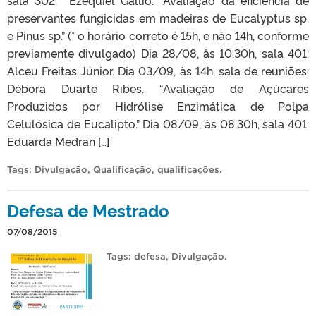
sala 302: Ezequiel Gallio. “Avaliação da eficiência de
preservantes fungicidas em madeiras de Eucalyptus sp.
e Pinus sp.” (* o horário correto é 15h, e não 14h, conforme
previamente divulgado) Dia 28/08, às 10.30h, sala 401:
Alceu Freitas Júnior. Dia 03/09, às 14h, sala de reuniões:
Débora Duarte Ribes. “Avaliação de Açúcares
Produzidos por Hidrólise Enzimática de Polpa
Celulósica de Eucalipto.” Dia 08/09, às 08.30h, sala 401:
Eduarda Medran […]
Tags:
Divulgação
,
Qualificação
,
qualificações
.
Defesa de Mestrado
07/08/2015
Tags:
defesa
,
Divulgação
.