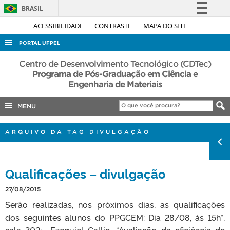
BRASIL
Simplifique!
ACESSIBILIDADE
CONTRASTE
MAPA DO SITE
Comunica BR
PORTAL UFPEL
Participe
ACESSO À INFORMAÇÃO
Centro de Desenvolvimento Tecnológico (CDTec)
Acesso à informação
Programa de Pós-Graduação em Ciência e
AUDITORIA
Engenharia de Materiais
Legislação
COBALTO
Canais
MENU
CONCURSOS
EDITAIS
ARQUIVO DA TAG DIVULGAÇÃO
INTERNACIONAL
OUVIDORIA
Qualificações – divulgação
PORTARIAS
27/08/2015
TELEFONES
Serão realizadas, nos próximos dias, as qualificações
dos seguintes alunos do PPGCEM: Dia 28/08, às 15h*,