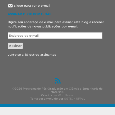
clique para ver o e-mail
ASSINAR BLOG POR E-MAIL
Digite seu endereço de e-mail para assinar este blog e receber
notificações de novas publicações por e-mail.
Endereço
de
e-
Assinar
mail
Junte-se a 10 outros assinantes
©2026 Programa de Pós-Graduação em Ciência e Engenharia de
Materiais.
Criado com
WordPress
.
Tema desenvolvido por
SGTIC / UFPel
.