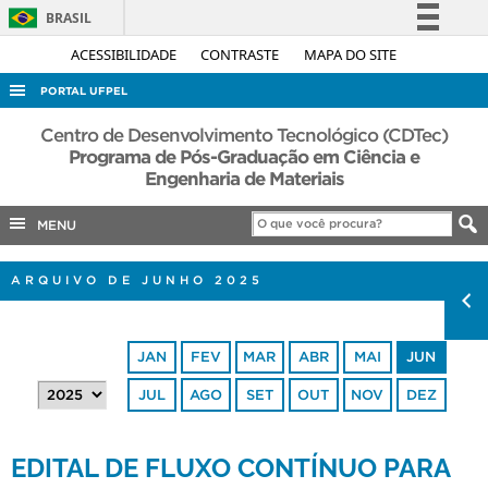
BRASIL
Simplifique!
ACESSIBILIDADE
CONTRASTE
MAPA DO SITE
Comunica BR
PORTAL UFPEL
Participe
ACESSO À INFORMAÇÃO
Centro de Desenvolvimento Tecnológico (CDTec)
Acesso à informação
Programa de Pós-Graduação em Ciência e
AUDITORIA
Engenharia de Materiais
Legislação
COBALTO
Canais
MENU
CONCURSOS
EDITAIS
ARQUIVO DE JUNHO 2025
INTERNACIONAL
OUVIDORIA
JAN
FEV
MAR
ABR
MAI
JUN
PORTARIAS
JUL
AGO
SET
OUT
NOV
DEZ
TELEFONES
EDITAL DE FLUXO CONTÍNUO PARA