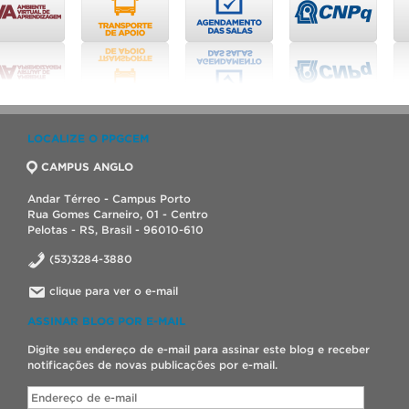
LOCALIZE O PPGCEM
CAMPUS ANGLO
Andar Térreo - Campus Porto
Rua Gomes Carneiro, 01 - Centro
Pelotas - RS, Brasil - 96010-610
(53)3284-3880
clique para ver o e-mail
ASSINAR BLOG POR E-MAIL
Digite seu endereço de e-mail para assinar este blog e receber
notificações de novas publicações por e-mail.
Endereço
de