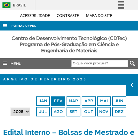
BRASIL
Simplifique!
ACESSIBILIDADE
CONTRASTE
MAPA DO SITE
Comunica BR
PORTAL UFPEL
Participe
ACESSO À INFORMAÇÃO
Centro de Desenvolvimento Tecnológico (CDTec)
Acesso à informação
Programa de Pós-Graduação em Ciência e
AUDITORIA
Engenharia de Materiais
Legislação
COBALTO
Canais
MENU
CONCURSOS
EDITAIS
ARQUIVO DE FEVEREIRO 2025
INTERNACIONAL
OUVIDORIA
JAN
FEV
MAR
ABR
MAI
JUN
PORTARIAS
JUL
AGO
SET
OUT
NOV
DEZ
TELEFONES
Edital Interno – Bolsas de Mestrado e