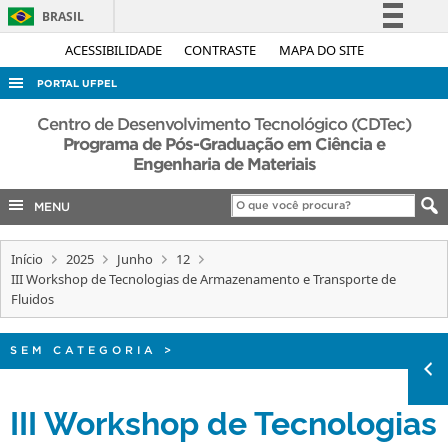
BRASIL
Simplifique!
ACESSIBILIDADE
CONTRASTE
MAPA DO SITE
Comunica BR
PORTAL UFPEL
Participe
ACESSO À INFORMAÇÃO
Centro de Desenvolvimento Tecnológico (CDTec)
Acesso à informação
Programa de Pós-Graduação em Ciência e
AUDITORIA
Engenharia de Materiais
Legislação
COBALTO
Canais
MENU
CONCURSOS
EDITAIS
Início
2025
Junho
12
III Workshop de Tecnologias de Armazenamento e Transporte de
INTERNACIONAL
Fluidos
OUVIDORIA
SEM CATEGORIA
>
PORTARIAS
TELEFONES
III Workshop de Tecnologias