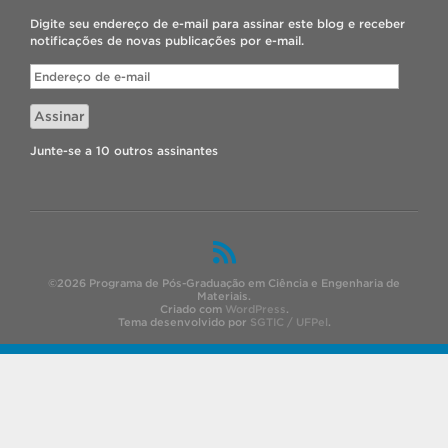
Digite seu endereço de e-mail para assinar este blog e receber
notificações de novas publicações por e-mail.
Endereço
de
e-
Assinar
mail
Junte-se a 10 outros assinantes
©2026 Programa de Pós-Graduação em Ciência e Engenharia de
Materiais.
Criado com
WordPress
.
Tema desenvolvido por
SGTIC / UFPel
.