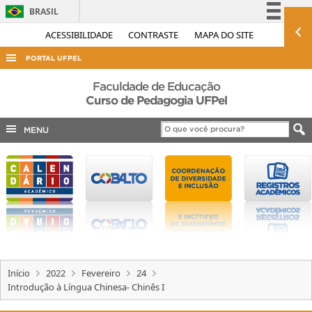
BRASIL
Simplifique!
ACESSIBILIDADE
CONTRASTE
MAPA DO SITE
Comunica BR
PORTAL UFPEL
Participe
ACESSO À INFORMAÇÃO
Faculdade de Educação
Acesso à informação
Curso de Pedagogia UFPel
AUDITORIA
Legislação
MENU
COBALTO
Canais
CONCURSOS
EDITAIS
INTERNACIONAL
OUVIDORIA
PORTARIAS
Início
2022
Fevereiro
24
TELEFONES
Introdução à Língua Chinesa- Chinês I