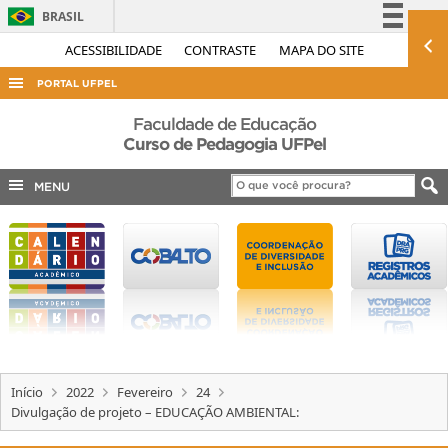
BRASIL
Simplifique!
ACESSIBILIDADE
CONTRASTE
MAPA DO SITE
Comunica BR
PORTAL UFPEL
Participe
ACESSO À INFORMAÇÃO
Faculdade de Educação
Acesso à informação
Curso de Pedagogia UFPel
AUDITORIA
Legislação
MENU
COBALTO
Canais
CONCURSOS
EDITAIS
INTERNACIONAL
OUVIDORIA
PORTARIAS
Início
2022
Fevereiro
24
TELEFONES
Divulgação de projeto – EDUCAÇÃO AMBIENTAL: