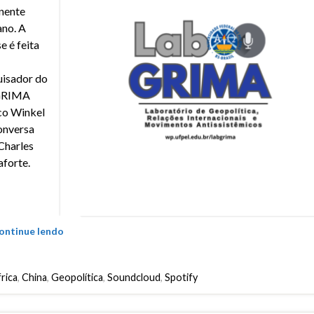
nente
ano. A
e é feita
isador do
GRIMA
co Winkel
onversa
Charles
forte.
ontinue lendo
rica
,
China
,
Geopolítica
,
Soundcloud
,
Spotify