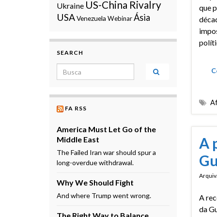
US-China Rivalry
Ukraine
que p
USA
Ásia
Venezuela
Webinar
décad
impos
polít
SEARCH
Search for:
C
Af
FA RSS
America Must Let Go of the
A 
Middle East
The Failed Iran war should spur a
Gu
long-overdue withdrawal.
Arquiv
Why We Should Fight
And where Trump went wrong.
A rec
da Gu
The Right Way to Balance