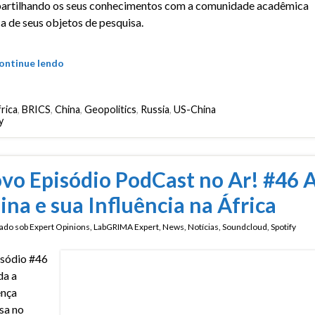
artilhando os seus conhecimentos com a comunidade acadêmica
a de seus objetos de pesquisa.
ontinue lendo
rica
,
BRICS
,
China
,
Geopolitics
,
Russia
,
US-China
y
vo Episódio PodCast no Ar! #46 
ina e sua Influência na África
ado sob
Expert Opinions
,
LabGRIMA Expert
,
News
,
Notícias
,
Soundcloud
,
Spotify
sódio #46
da a
ença
sa no