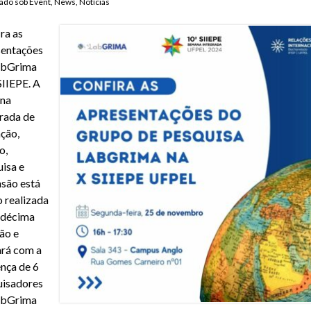
ado sob
Event
,
News
,
Notícias
ra as
sentações
abGrima
SIIEPE. A
na
rada de
ção,
o,
isa e
são está
 realizada
 décima
ão e
rá com a
nça de 6
uisadores
abGrima