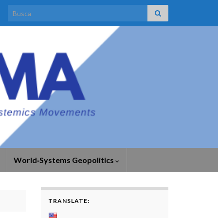
Search for:
World‑Systems Geopolitics
TRANSLATE: