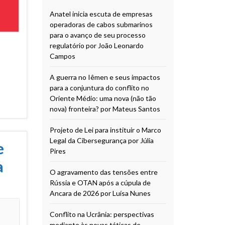
Anatel inicia escuta de empresas
operadoras de cabos submarinos
para o avanço de seu processo
regulatório por João Leonardo
Campos
A guerra no Iêmen e seus impactos
para a conjuntura do conflito no
Oriente Médio: uma nova (não tão
nova) fronteira? por Mateus Santos
Projeto de Lei para instituir o Marco
Legal da Cibersegurança por Júlia
e
Pires
a
O agravamento das tensões entre
Rússia e OTAN após a cúpula de
Ancara de 2026 por Luísa Nunes
Conflito na Ucrânia: perspectivas
mediante às novas táticas de