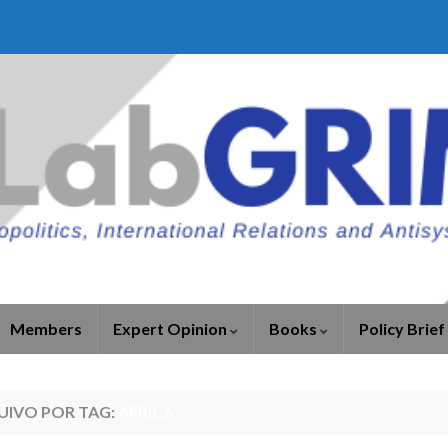
Members
Expert Opinion
Books
Policy Brief
UIVO POR TAG:
AFRICA