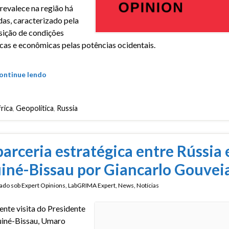
revalece na região há
as, caracterizado pela
ição de condições
icas e econômicas pelas potências ocidentais.
ontinue lendo
rica
,
Geopolítica
,
Russia
parceria estratégica entre Rússia 
iné-Bissau por Giancarlo Gouvei
ado sob
Expert Opinions
,
LabGRIMA Expert
,
News
,
Notícias
ente visita do Presidente
iné-Bissau, Umaro