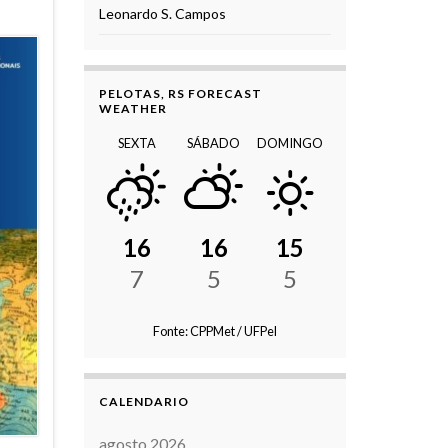
Leonardo S. Campos
PELOTAS, RS FORECAST
WEATHER
SEXTA
SÁBADO
DOMINGO
16
16
15
7
5
5
Fonte: CPPMet / UFPel
CALENDARIO
agosto 2026