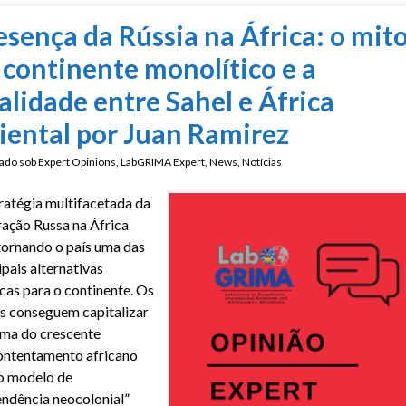
esença da Rússia na África: o mit
 continente monolítico e a
alidade entre Sahel e África
iental por Juan Ramirez
ado sob
Expert Opinions
,
LabGRIMA Expert
,
News
,
Notícias
ratégia multifacetada da
ação Russa na África
ornando o país uma das
ipais alternativas
icas para o continente. Os
s conseguem capitalizar
ma do crescente
ontentamento africano
o modelo de
ndência neocolonial”