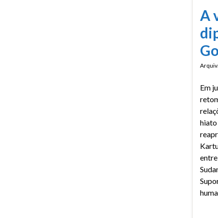
A 
di
Go
Arquiv
Em ju
reto
relaç
hiato
reap
Kartu
entre
Sudan
Supor
human