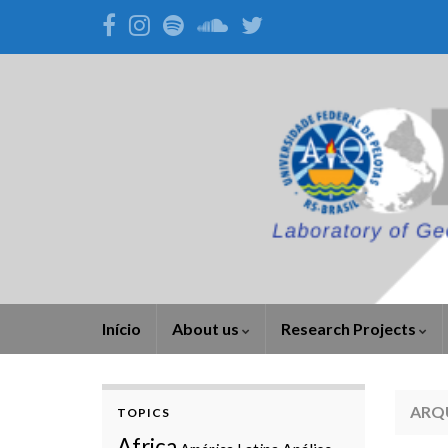
Início
About us
Research Projects
ARQ
TOPICS
Africa