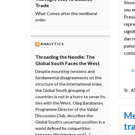
Sisso
Trade
seu e
What Comes after the neoliberal
Presi
order.
repr
signi
das r
ANALYTICS
paíse
contí
Threading the Needle: The
Global South Faces the West
C
Despite mounting tensions and
fundamental disagreements on the
structure of the international order,
the Global South grouping of
Af
countries is not in a hurry to sever its
ties with the West. Oleg Barabanov,
Programme Director of the Valdai
Me
Discussion Club, describes the
Global South’s uncertain position in a
tr
world defined by competition
between Washington and […]