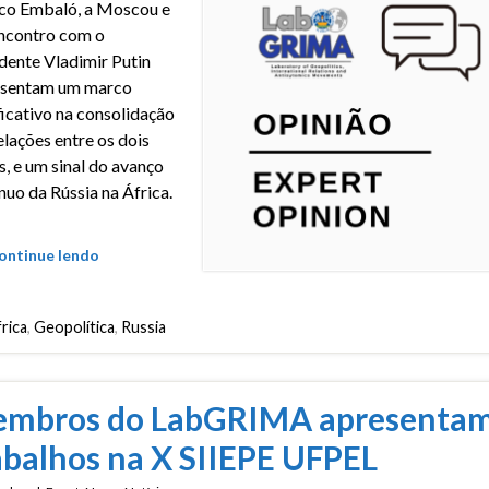
co Embaló, a Moscou e
ncontro com o
dente Vladimir Putin
esentam um marco
ficativo na consolidação
elações entre os dois
s, e um sinal do avanço
nuo da Rússia na África.
ontinue lendo
rica
,
Geopolítica
,
Russia
mbros do LabGRIMA apresenta
abalhos na X SIIEPE UFPEL