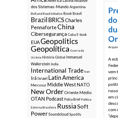
Análise
América Latina
dos Sistemas-Mundo
Argentina
Pr
Book
Brasil
Belt and Road Initiative
do
Brazil
BRICS
Charles
China
Pennaforte
du
Cibersegurança
Cuba
E-book
Or
Geopolitics
EUA
Geopolítica
Arquiv
Guerra da
Immanuel
História Global
Ucrânia
A est
Wallerstein
India
Feder
International Trade
vem t
Iran
Latin America
Irã
princ
Israel
Middle West
polít
NATO
Mercosur
New Order
russo
Oriente Médio
em ci
OTAN
Podcast
Policy Brief
Política
desc
Russia
Soft
Externa Brasileira
com 
Power
Soundcloud
Spotify
“depe