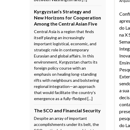
Arquiv
Kyrgyzstan’s Strategy and
Confi
New Horizons for Cooperation
apre
Among the Central Asian Five
do L
Central Asia is a region that finds
na X 
itself playing an increasingly
Sema
important logistical, economic, and
Integ
strategic role in contemporary
Inova
Eurasian and global affairs. In this
environment, Kyrgyzstan charts its
Ensin
foreign policy course with an
Pesqu
emphasis on healing long-standing
Exten
rifts with neighbours and bolstering
sendo
regional integration—an approach
a sua
that would facilitate the country’s
decis
emergence as a fully-fledged […]
conta
The SCO and Financial Security
prese
pesq
Despite an array of important
accomplishments under its belt, the
do L