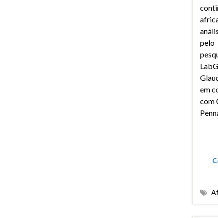
conti
afric
anális
pelo
pesqu
Lab
Glau
em c
com 
Penna
C
Af