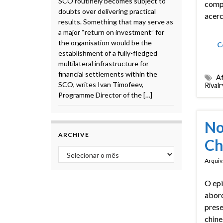
SCO routinely becomes subject to
comp
doubts over delivering practical
acerc
results. Something that may serve as
a major “return on investment” for
the organisation would be the
C
establishment of a fully-fledged
multilateral infrastructure for
financial settlements within the
Af
SCO, writes Ivan Timofeev,
Rivalr
Programme Director of the […]
No
ARCHIVE
Ch
Archive
Arquiv
O epi
abor
pres
chine