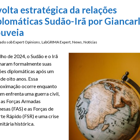
volta estratégica da relações
plomáticas Sudão-Irã por Giancar
uveia
ado sob
Expert Opinions
,
LabGRIMA Expert
,
News
,
Notícias
lho de 2024, o Sudão e o Irã
maram formalmente suas
ões diplomáticas após um
 de oito anos. Essa
roximação ocorre enquanto
m enfrenta uma guerra civil,
 as Forças Armadas
esas (FAS) e as Forças de
te Rápido (FSR) e uma crise
itária histórica.