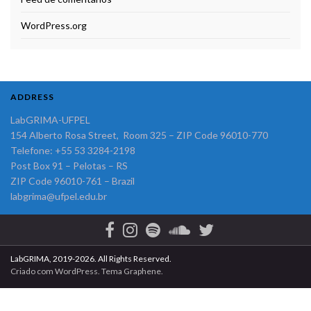
WordPress.org
ADDRESS
LabGRIMA-UFPEL
154 Alberto Rosa Street, Room 325 – ZIP Code 96010-770
Telefone: +55 53 3284-2198
Post Box 91 – Pelotas – RS
ZIP Code 96010-761 – Brazil
labgrima@ufpel.edu.br
LabGRIMA, 2019-2026. All Rights Reserved.
Criado com
WordPress
. Tema
Graphene
.