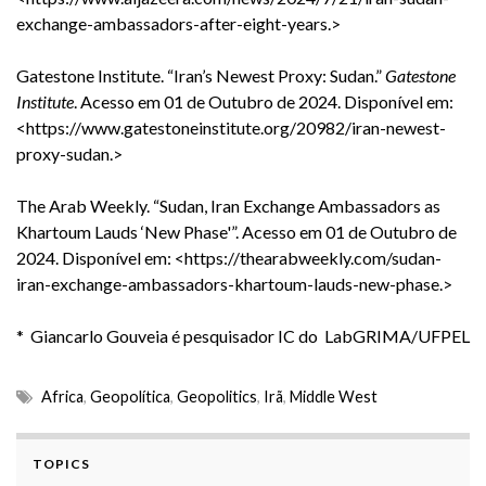
exchange-ambassadors-after-eight-years
.>
Gatestone Institute. “Iran’s Newest Proxy: Sudan.”
Gatestone
Institute
. Acesso em 01 de Outubro de 2024.
Disponível em:
<
https://www.gatestoneinstitute.org/20982/iran-newest-
proxy-sudan
.>
The Arab Weekly. “Sudan, Iran Exchange Ambassadors as
Khartoum Lauds ‘New Phase'”. Acesso em 01 de Outubro de
2024.
Disponível em: <
https://thearabweekly.com/sudan-
iran-exchange-ambassadors-khartoum-lauds-new-phase
.>
* Giancarlo Gouveia é pesquisador IC do LabGRIMA/UFPEL
Africa
,
Geopolítica
,
Geopolitics
,
Irã
,
Middle West
TOPICS