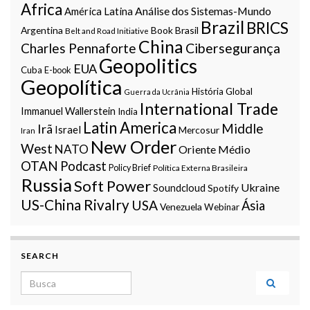
Africa
Análise dos Sistemas-Mundo
América Latina
Brazil
BRICS
Argentina
Book
Brasil
Belt and Road Initiative
China
Charles Pennaforte
Cibersegurança
Geopolitics
EUA
Cuba
E-book
Geopolítica
História Global
Guerra da Ucrânia
International Trade
Immanuel Wallerstein
India
Latin America
Middle
Irã
Israel
Mercosur
Iran
New Order
West
NATO
Oriente Médio
OTAN
Podcast
Policy Brief
Política Externa Brasileira
Russia
Soft Power
Ukraine
Soundcloud
Spotify
US-China Rivalry
USA
Ásia
Venezuela
Webinar
SEARCH
Search for: