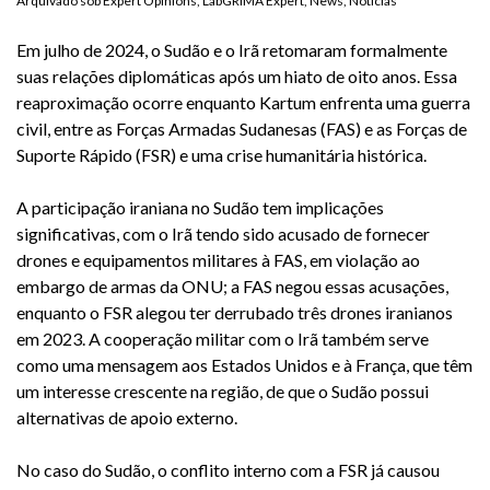
Arquivado sob
Expert Opinions
,
LabGRIMA Expert
,
News
,
Notícias
Em julho de 2024, o Sudão e o Irã retomaram formalmente
suas relações diplomáticas após um hiato de oito anos. Essa
reaproximação ocorre enquanto Kartum enfrenta uma guerra
civil, entre as Forças Armadas Sudanesas (FAS) e as Forças de
Suporte Rápido (FSR) e uma crise humanitária histórica.
A participação iraniana no Sudão tem implicações
significativas, com o Irã tendo sido acusado de fornecer
drones e equipamentos militares à FAS, em violação ao
embargo de armas da ONU; a FAS negou essas acusações,
enquanto o FSR alegou ter derrubado três drones iranianos
em 2023. A cooperação militar com o Irã também serve
como uma mensagem aos Estados Unidos e à França, que têm
um interesse crescente na região, de que o Sudão possui
alternativas de apoio externo.
No caso do Sudão, o conflito interno com a FSR já causou