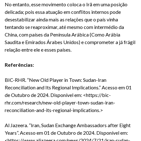
No entanto, esse movimento coloca o Irã em uma posição
delicada; pois essa atuação em conflitos internos pode
desestabilizar ainda mais as relações que o país vinha
tentando se reaproximar, até mesmo com intermédio da
China, com países da Península Arábica (Como Arábia
Saudita e Emirados Árabes Unidos) e comprometer a já frágil
relação entre ele e esses países.
Referências:
BIC-RHR. “New Old Player in Town: Sudan-Iran
Reconciliation and Its Regional Implications.” Acesso em 01
de Outubro de 2024.
Disponível em: <
https://bic-
rhr.com/research/new-old-player-town-sudan-iran-
reconciliation-and-its-regional-implications
.>
Al Jazeera. “Iran, Sudan Exchange Ambassadors after Eight
Years”. Acesso em 01 de Outubro de 2024. Disponível em:
<
https://www.aljazeera.com/news/2024/7/21/iran-sudan-