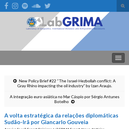
Alte
form
Search for:
de
pesq
Alter
nave
New Policy Brief #22 “The Israel-Hezbollah conflict: A
Gray Rhino impacting the oil industry” by Izan Araujo.
A integração euro-asiática no Mar Cáspio por Sérgio Antunes
Botelho
A volta estratégica da relações diplomáticas
Sudão-Irã por Giancarlo Gouveia