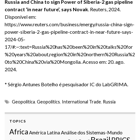
Russia and China to sign Power of Siberia-2 gas pipeline
contract ‘in near future’, says Novak
. Reuters
, 2024.
Disponível em:
https://www.reuters.com/business/energy/russia-china-sign-
power-siberia-2-gas-pipeline-contract-in-near-future-says-
2024-05-
17/#:~:text=Russia%20has%20been%20in%20talks%20for
%20years%20about,region%20in%20northern%20Russia%2
0to%20China%20via%20Mongolia
. Acesso em: 20. ago.
2024.
* Sérgio Antunes Botelho é pesquisador IC do LabGRIMA.
Geopolítica
,
Geopolitics
,
International Trade
,
Russia
TOPICS
Africa
Análise dos Sistemas-Mundo
América Latina
Brazil