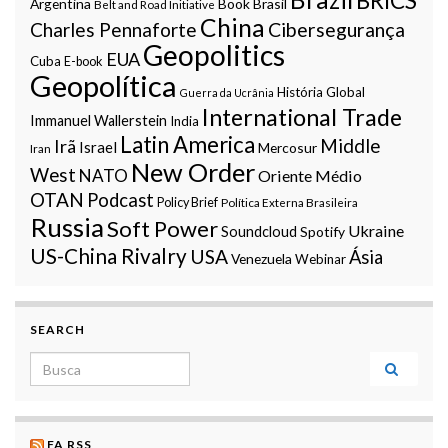
BRICS
Argentina
Book
Brasil
Belt and Road Initiative
China
Charles Pennaforte
Cibersegurança
Geopolitics
EUA
Cuba
E-book
Geopolítica
História Global
Guerra da Ucrânia
International Trade
Immanuel Wallerstein
India
Latin America
Middle
Irã
Israel
Mercosur
Iran
New Order
West
NATO
Oriente Médio
OTAN
Podcast
Policy Brief
Política Externa Brasileira
Russia
Soft Power
Ukraine
Soundcloud
Spotify
US-China Rivalry
USA
Ásia
Venezuela
Webinar
SEARCH
Search for:
FA RSS