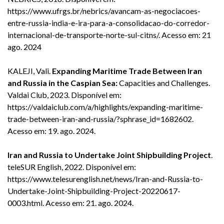
https://www.ufrgs.br/nebrics/avancam-as-negociacoes-
entre-russia-india-e-ira-para-a-consolidacao-do-corredor-
internacional-de-transporte-norte-sul-citns/
.
Acesso em: 21
ago. 2024
KALEJI, Vali.
Expanding Maritime Trade Between Iran
and Russia in the Caspian Sea:
Capacities and Challenges.
Valdai Club
, 2023. Disponível em:
https://valdaiclub.com/a/highlights/expanding-maritime-
trade-between-iran-and-russia/?sphrase_id=1682602
.
Acesso em: 19. ago. 2024.
Iran and Russia to Undertake Joint Shipbuilding Project
.
teleSUR English
, 2022. Disponível em:
https://www.telesurenglish.net/news/Iran-and-Russia-to-
Undertake-Joint-Shipbuilding-Project-20220617-
0003.html
. Acesso em: 21. ago. 2024.