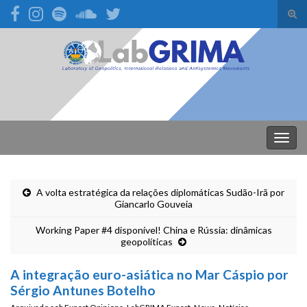
Alte
form
Search for:
de
pesq
Alter
nave
A volta estratégica da relações diplomáticas Sudão-Irã por
Giancarlo Gouveia
Working Paper #4 disponível! China e Rússia: dinâmicas
geopolíticas
A integração euro-asiática no Mar Cáspio por
Sérgio Antunes Botelho