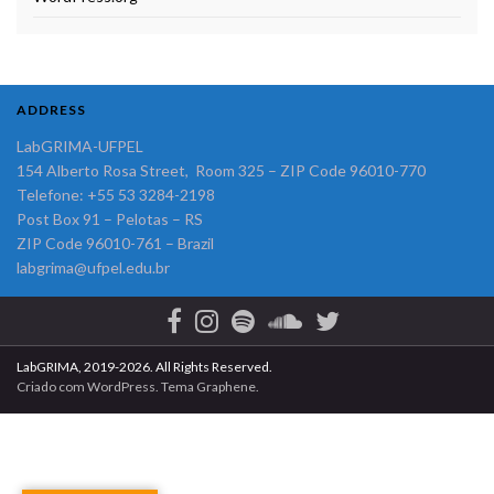
ADDRESS
LabGRIMA-UFPEL
154 Alberto Rosa Street, Room 325 – ZIP Code 96010-770
Telefone: +55 53 3284-2198
Post Box 91 – Pelotas – RS
ZIP Code 96010-761 – Brazil
labgrima@ufpel.edu.br
LabGRIMA, 2019-2026. All Rights Reserved.
Criado com
WordPress
. Tema
Graphene
.