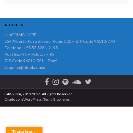
ADDRESS
LabGRIMA-UFPEL
154 Alberto Rosa Street, Room 325 – ZIP Code 96010-770
Telefone: +55 53 3284-2198
Post Box 91 – Pelotas – RS
ZIP Code 96010-761 – Brazil
labgrima@ufpel.edu.br
LabGRIMA, 2019-2026. All Rights Reserved.
Criado com
WordPress
. Tema
Graphene
.
Translate »