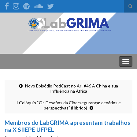
Alte
form
Search for:
de
pesq
Alter
nave
Novo Episódio PodCast no Ar! #46 A China e sua
Influência na África
I Colóquio “Os Desafios da Cibersegurança: cenários e
perspectivas” (Híbrido)
Membros do LabGRIMA apresentam trabalhos
na X SIIEPE UFPEL