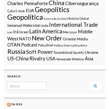
China
Charles Pennaforte
Cibersegurança
Geopolitics
EUA
Cuba
E-book
Geopolítica
História Global
Guerra da Ucrânia
International Trade
Immanuel Wallerstein
India
Latin America
Middle
Irã
Israel
Mercosur
Iran
New Order
West
NATO
Oriente Médio
OTAN
Podcast
Policy Brief
Política Externa Brasileira
Russia
Soft Power
Ukraine
Soundcloud
Spotify
US-China Rivalry
USA
Ásia
Venezuela
Webinar
SEARCH
Search for:
FA RSS