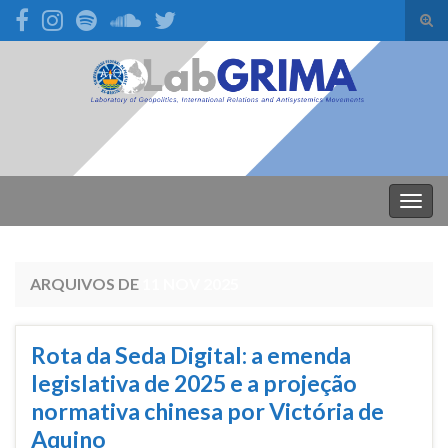
Alte
form
Search for:
de
pesq
Alter
nave
ARQUIVOS DE
11 NOV 2025
Rota da Seda Digital: a emenda
legislativa de 2025 e a projeção
normativa chinesa por Victória de
Aquino