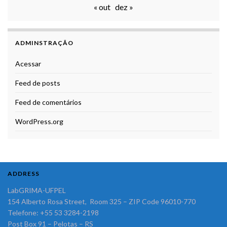
« out
dez »
ADMINSTRAÇÃO
Acessar
Feed de posts
Feed de comentários
WordPress.org
ADDRESS
LabGRIMA-UFPEL
154 Alberto Rosa Street, Room 325 – ZIP Code 96010-770
Telefone: +55 53 3284-2198
Post Box 91 – Pelotas – RS