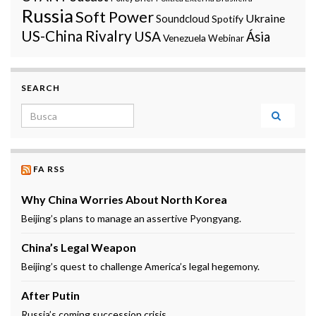
Russia
Soft Power
Ukraine
Soundcloud
Spotify
US-China Rivalry
USA
Ásia
Venezuela
Webinar
SEARCH
Search for:
FA RSS
Why China Worries About North Korea
Beijing’s plans to manage an assertive Pyongyang.
China’s Legal Weapon
Beijing’s quest to challenge America’s legal hegemony.
After Putin
Russia’s coming succession crisis.