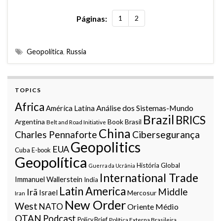
Páginas:
1
2
Geopolítica
,
Russia
TOPICS
Africa
Análise dos Sistemas-Mundo
América Latina
Brazil
BRICS
Argentina
Book
Brasil
Belt and Road Initiative
China
Charles Pennaforte
Cibersegurança
Geopolitics
EUA
Cuba
E-book
Geopolítica
História Global
Guerra da Ucrânia
International Trade
Immanuel Wallerstein
India
Latin America
Middle
Irã
Israel
Mercosur
Iran
New Order
West
NATO
Oriente Médio
OTAN
Podcast
Policy Brief
Política Externa Brasileira