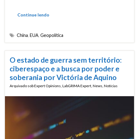
Continue lendo
China
,
EUA
,
Geopolítica
O estado de guerra sem território:
ciberespaço e a busca por poder e
soberania por Victória de Aquino
Arquivado sob
Expert Opinions
,
LabGRIMA Expert
,
News
,
Notícias