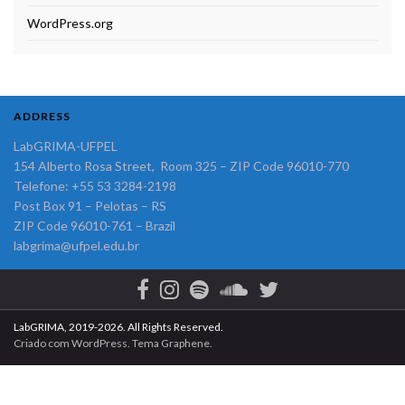
WordPress.org
ADDRESS
LabGRIMA-UFPEL
154 Alberto Rosa Street, Room 325 – ZIP Code 96010-770
Telefone: +55 53 3284-2198
Post Box 91 – Pelotas – RS
ZIP Code 96010-761 – Brazil
labgrima@ufpel.edu.br
LabGRIMA, 2019-2026. All Rights Reserved.
Criado com
WordPress
. Tema
Graphene
.