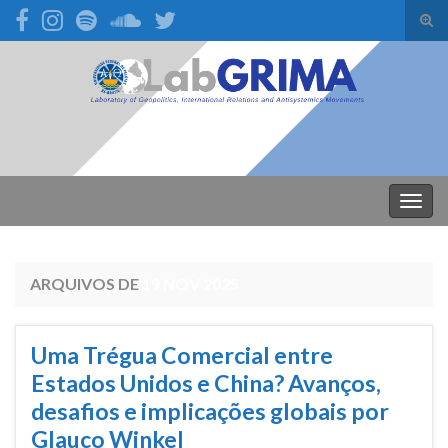
Alte
form
Search for:
de
pesq
Alter
nave
ARQUIVOS DE
19 NOV 2025
Uma Trégua Comercial entre
Estados Unidos e China? Avanços,
desafios e implicações globais por
Glauco Winkel