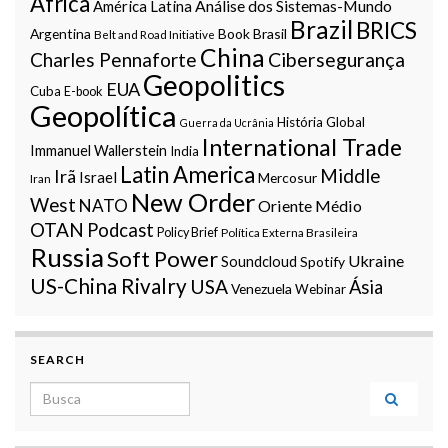
Africa
Análise dos Sistemas-Mundo
América Latina
Brazil
BRICS
Argentina
Book
Brasil
Belt and Road Initiative
China
Charles Pennaforte
Cibersegurança
Geopolitics
EUA
Cuba
E-book
Geopolítica
História Global
Guerra da Ucrânia
International Trade
Immanuel Wallerstein
India
Latin America
Middle
Irã
Israel
Mercosur
Iran
New Order
West
NATO
Oriente Médio
OTAN
Podcast
Policy Brief
Política Externa Brasileira
Russia
Soft Power
Ukraine
Soundcloud
Spotify
US-China Rivalry
USA
Ásia
Venezuela
Webinar
SEARCH
Search for: