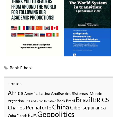
Book
,
E-book
TOPICS
Africa
Análise dos Sistemas-Mundo
América Latina
Brazil
BRICS
Argentina
Book
Brasil
Belt and Road Initiative
China
Charles Pennaforte
Cibersegurança
Geopolitics
EUA
Cuba
E-book