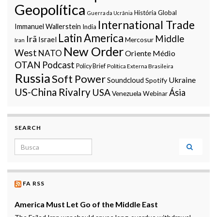
Geopolítica
História Global
Guerra da Ucrânia
International Trade
Immanuel Wallerstein
India
Latin America
Middle
Irã
Israel
Mercosur
Iran
New Order
West
NATO
Oriente Médio
OTAN
Podcast
Policy Brief
Política Externa Brasileira
Russia
Soft Power
Ukraine
Soundcloud
Spotify
US-China Rivalry
USA
Ásia
Venezuela
Webinar
SEARCH
Search for:
FA RSS
America Must Let Go of the Middle East