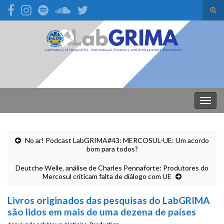
Alte
form
Search for:
de
pesq
Alter
nave
No ar! Podcast LabGRIMA#43: MERCOSUL-UE: Um acordo
bom para todos?
Deutche Welle, análise de Charles Pennaforte: Produtores do
Mercosul criticam falta de diálogo com UE
Livros originados das pesquisas do LabGRIMA
são lidos em mais de uma dezena de países