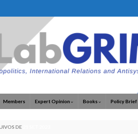
Members
Expert Opinion
Books
Policy Brief
UIVOS DE
21 SET 2023