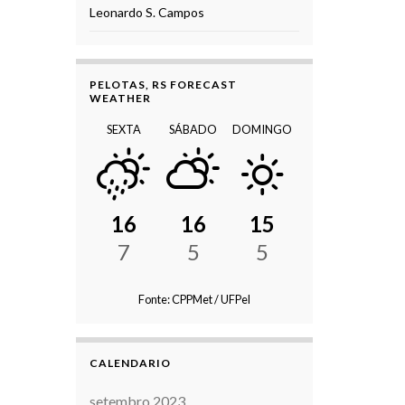
Leonardo S. Campos
PELOTAS, RS FORECAST
WEATHER
SEXTA
SÁBADO
DOMINGO
16
16
15
7
5
5
Fonte: CPPMet / UFPel
CALENDARIO
setembro 2023