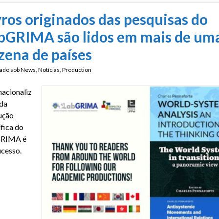
vros originados das pesquisas do
bGRIMA são lidos em mais de um
zena de países
ado sob
News
,
Notícias
,
Production
nacionaliz
da
ução
ífica do
RIMA é
cesso.