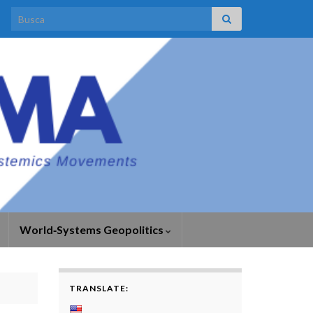
Search for:
World‑Systems Geopolitics
TRANSLATE: