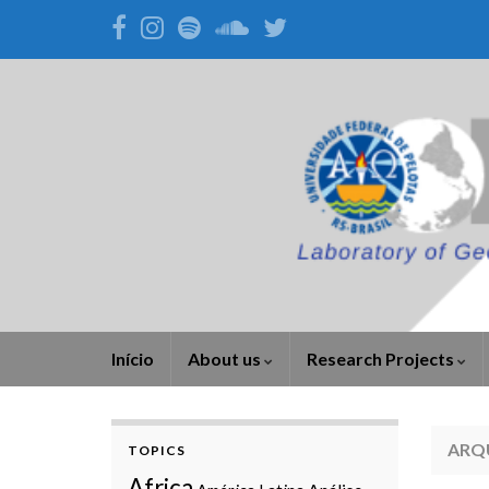
Início
About us
Research Projects
ARQ
TOPICS
Africa