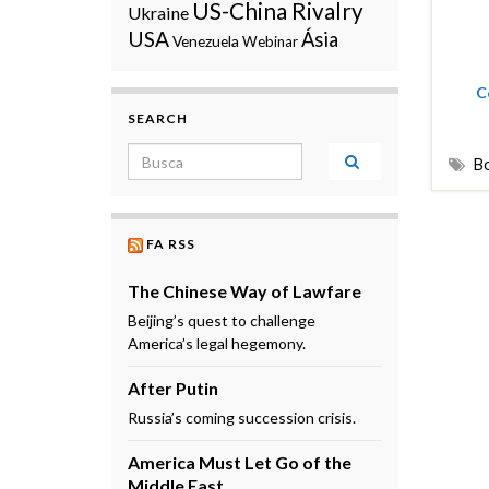
US-China Rivalry
Ukraine
USA
Ásia
Venezuela
Webinar
C
SEARCH
Search for:
B
FA RSS
The Chinese Way of Lawfare
Beijing’s quest to challenge
America’s legal hegemony.
After Putin
Russia’s coming succession crisis.
America Must Let Go of the
Middle East