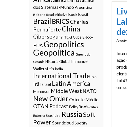
Análise
América Latina
dos Sistemas-Mundo
Argentina
Li
Book
Brasil
Belt and Road Initiative
La
Brazil
BRICS
Charles
China
Pennaforte
de
Cibersegurança
Cuba
E-book
Arquiv
Geopolitics
EUA
Geopolítica
Inter
Guerra da
ação 
Immanuel
História Global
Ucrânia
prod
Wallerstein
India
cient
International Trade
Iran
LabG
Latin America
Irã
Israel
um su
Middle West
NATO
Mercosur
New Order
Oriente Médio
OTAN
Podcast
Policy Brief
Política
Russia
Soft
Externa Brasileira
Power
Soundcloud
Spotify