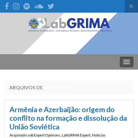
Alte
form
Search for:
de
pesq
Alter
nave
ARQUIVOS DE
28 SET 2023
Armênia e Azerbaijão: origem do
conflito na formação e dissolução da
União Soviética
Arquivado sob
Expert Opinions
,
LabGRIMA Expert
,
Notícias