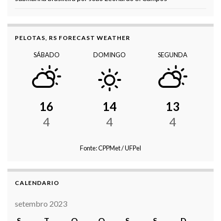
PELOTAS, RS FORECAST WEATHER
SÁBADO
DOMINGO
SEGUNDA
16
14
13
4
4
4
Fonte: CPPMet / UFPel
CALENDARIO
setembro 2023
S
T
Q
Q
S
S
D