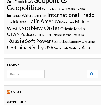
Geopolitics
EUA
Cuba
E-book
Geopolítica
História Global
Guerra da Ucrânia
International Trade
Immanuel Wallerstein
India
Latin America
Middle
Irã
Israel
Mercosur
Iran
New Order
West
NATO
Oriente Médio
OTAN
Podcast
Policy Brief
Política Externa Brasileira
Russia
Soft Power
Ukraine
Soundcloud
Spotify
US-China Rivalry
USA
Ásia
Venezuela
Webinar
SEARCH
Search for:
FA RSS
After Putin