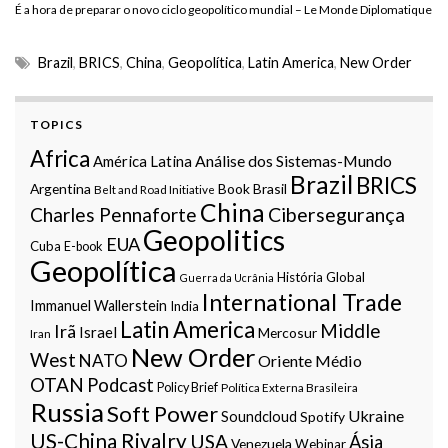
É a hora de preparar o novo ciclo geopolítico mundial – Le Monde Diplomatique
Brazil
,
BRICS
,
China
,
Geopolítica
,
Latin America
,
New Order
TOPICS
Africa
Análise dos Sistemas-Mundo
América Latina
Brazil
BRICS
Argentina
Book
Brasil
Belt and Road Initiative
China
Charles Pennaforte
Cibersegurança
Geopolitics
EUA
Cuba
E-book
Geopolítica
História Global
Guerra da Ucrânia
International Trade
Immanuel Wallerstein
India
Latin America
Middle
Irã
Israel
Mercosur
Iran
New Order
West
NATO
Oriente Médio
OTAN
Podcast
Policy Brief
Política Externa Brasileira
Russia
Soft Power
Ukraine
Soundcloud
Spotify
US-China Rivalry
USA
Ásia
Venezuela
Webinar