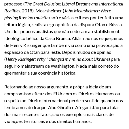
processo (
The Great Delusion: Liberal Dreams and International
Realities
, 2018). Mearsheimer (
John Mearsheimer: We’re
playing Russian roulette
) sofre várias críticas por ter feito uma
leitura lógica, realista e geopolítica da disputa Otan e Rússia.
Um dos poucos analistas que não cederam ao stablishment
ideológico bélico da Casa Branca. Aliás, não nos esqueçamos
de Henry Kissinger que também viu como uma provocação a
expansão da Otan para leste. Depois mudou de opinião
(
Henry Kissinger: Why I changed my mind about Ukraine
) para
seguir o mainstream de Washington. Nada mais correto do
que manter a sua coerência histórica.
Retornando ao nosso argumento, a própria ideia de um
compromisso eficaz dos EUA com os Direitos Humanos ou
respeito ao Direito Internacional perde o sentido quando nos
lembramos do Iraque, Abu Ghraib e Afeganistão para falar
dos mais recentes fatos, são os exemplos mais claros de
violações territoriais e dos direitos humanos.