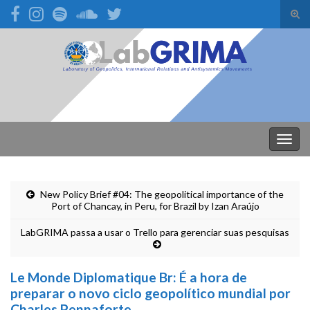
Alte
form
Search for:
de
pesq
Alter
nave
New Policy Brief #04: The geopolitical importance of the
Port of Chancay, in Peru, for Brazil by Izan Araújo
LabGRIMA passa a usar o Trello para gerenciar suas pesquisas
Le Monde Diplomatique Br: É a hora de
preparar o novo ciclo geopolítico mundial por
Charles Pennaforte