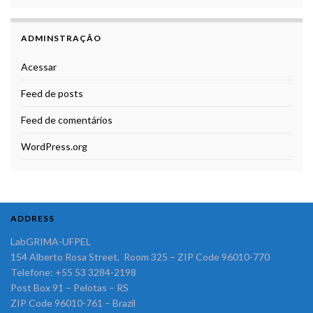
ADMINSTRAÇÃO
Acessar
Feed de posts
Feed de comentários
WordPress.org
ADDRESS
LabGRIMA-UFPEL
154 Alberto Rosa Street, Room 325 – ZIP Code 96010-770
Telefone: +55 53 3284-2198
Post Box 91 – Pelotas – RS
ZIP Code 96010-761 – Brazil