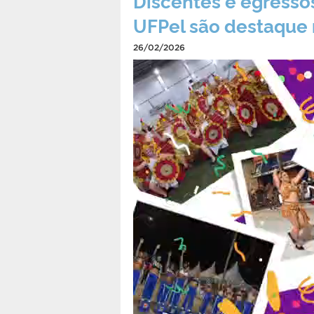
Discentes e egresso
UFPel são destaque 
26/02/2026
Tocador
de
vídeo