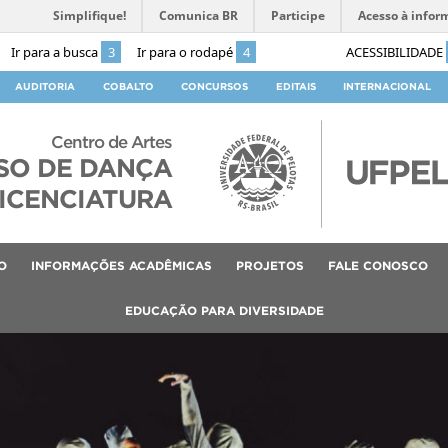
Simplifique!
Comunica BR
Participe
Acesso à infor
Ir para a busca
3
Ir para o rodapé
4
ACESSIBILIDADE
AUDITORIA
COBALTO
CONCURSOS
EDITAIS
INTERNACIONAL
Centro de Artes
SO DE DANÇA
ICENCIATURA
O
INFORMAÇÕES ACADÊMICAS
PROJETOS
FALE CONOSCO
EDUCAÇÃO PARA DIVERSIDADE