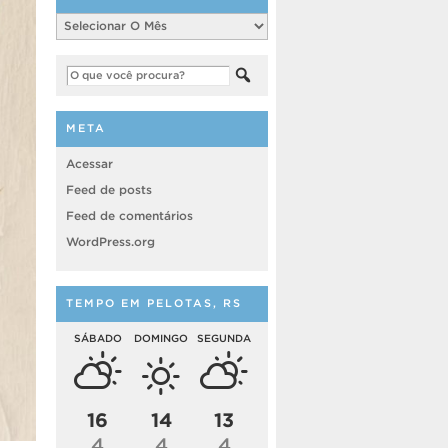
Arquivo
META
Acessar
Feed de posts
Feed de comentários
WordPress.org
TEMPO EM PELOTAS, RS
SÁBADO
DOMINGO
SEGUNDA
16
14
13
4
4
4