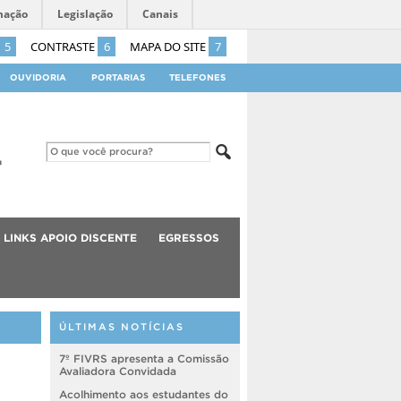
mação
Legislação
Canais
5
CONTRASTE
6
MAPA DO SITE
7
OUVIDORIA
PORTARIAS
TELEFONES
LINKS APOIO DISCENTE
EGRESSOS
ÚLTIMAS NOTÍCIAS
7º FIVRS apresenta a Comissão
Avaliadora Convidada
Acolhimento aos estudantes do