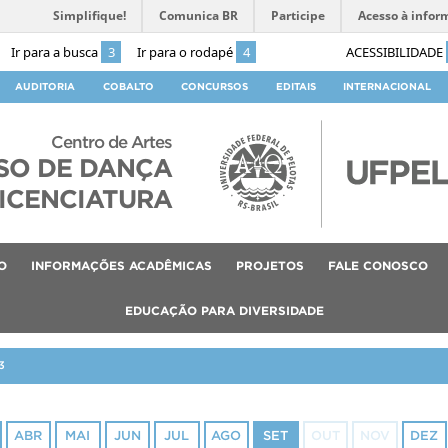
Simplifique!
Comunica BR
Participe
Acesso à infor
Ir para a busca
3
Ir para o rodapé
4
ACESSIBILIDADE
AUDITORIA
COBALTO
CONCURSOS
EDITAIS
INTERNACIONAL
Centro de Artes
SO DE DANÇA
ICENCIATURA
O
INFORMAÇÕES ACADÊMICAS
PROJETOS
FALE CONOSCO
EDUCAÇÃO PARA DIVERSIDADE
3
ABR
MAI
JUN
JUL
AGO
SET
OUT
NOV
DEZ