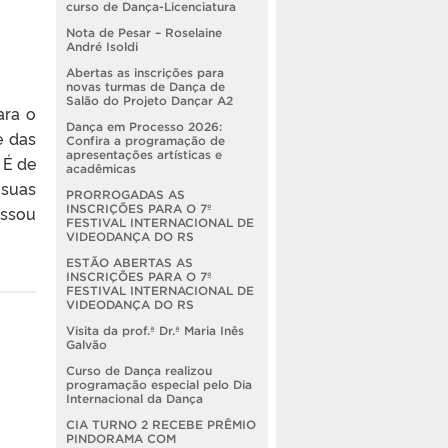
curso de Dança-Licenciatura
Nota de Pesar – Roselaine
André Isoldi
Abertas as inscrições para
novas turmas de Dança de
Salão do Projeto Dançar A2
ara o
Dança em Processo 2026:
e das
Confira a programação de
apresentações artísticas e
 É de
acadêmicas
 suas
PRORROGADAS AS
INSCRIÇÕES PARA O 7º
assou
FESTIVAL INTERNACIONAL DE
VIDEODANÇA DO RS
ESTÃO ABERTAS AS
INSCRIÇÕES PARA O 7º
FESTIVAL INTERNACIONAL DE
VIDEODANÇA DO RS
Visita da prof.ª Dr.ª Maria Inês
Galvão
Curso de Dança realizou
programação especial pelo Dia
Internacional da Dança
CIA TURNO 2 RECEBE PRÊMIO
PINDORAMA COM