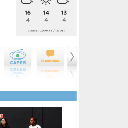
16
14
13
4
4
4
Fonte: CPPMet / UFPel