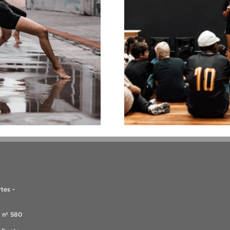
tes -
, nº 580