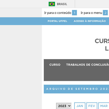
BRASIL
Ir para o conteúdo
1
Ir para o menu
2
PORTAL UFPEL
ACESSO À INFORMAÇÃO
CUR
L
CURSO
TRABALHOS DE CONCLUSÃ
ARQUIVO DE SETEMBRO 202
JAN
FEV
MAR