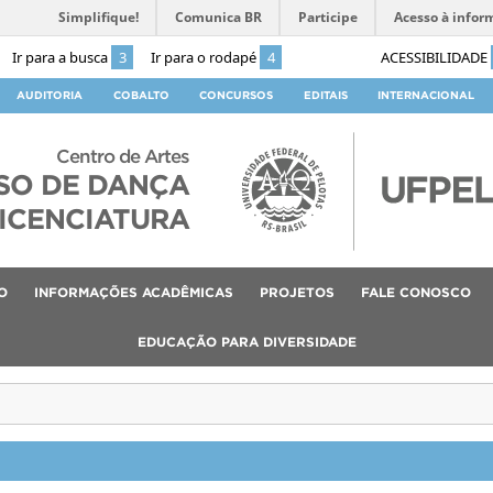
Simplifique!
Comunica BR
Participe
Acesso à infor
Ir para a busca
3
Ir para o rodapé
4
ACESSIBILIDADE
AUDITORIA
COBALTO
CONCURSOS
EDITAIS
INTERNACIONAL
Centro de Artes
SO DE DANÇA
ICENCIATURA
O
INFORMAÇÕES ACADÊMICAS
PROJETOS
FALE CONOSCO
EDUCAÇÃO PARA DIVERSIDADE