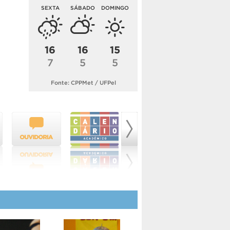
SEXTA
SÁBADO
DOMINGO
16
16
15
7
5
5
Fonte: CPPMet / UFPel