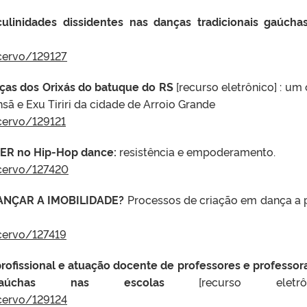
ulinidades dissidentes nas danças tradicionais gaúch
cervo/129127
ças dos Orixás do batuque do RS
[recurso eletrônico] : um 
sã e Exu Tiriri da cidade de Arroio Grande
cervo/129121
ER no Hip-Hop dance:
resistência e empoderamento.
acervo/127420
NÇAR A IMOBILIDADE?
Processos de criação em dança a p
cervo/127419
rofissional e atuação docente de professores e professor
gaúchas nas escolas
[recurso eletrôni
cervo/129124