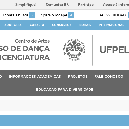
Simplifique!
Comunica BR
Participe
Acesso à infor
Ir para a busca
3
Ir para o rodapé
4
ACESSIBILIDADE
AUDITORIA
COBALTO
CONCURSOS
EDITAIS
INTERNACIONAL
Centro de Artes
SO DE DANÇA
ICENCIATURA
O
INFORMAÇÕES ACADÊMICAS
PROJETOS
FALE CONOSCO
EDUCAÇÃO PARA DIVERSIDADE