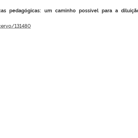
icas pedagógicas: um caminho possível para a diluiç
.
acervo/131480