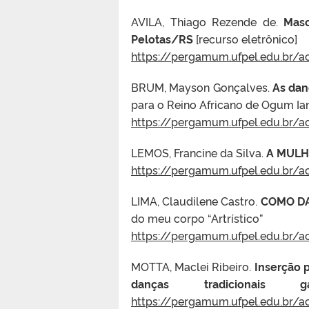
AVILA, Thiago Rezende de.
Masc
Pelotas/RS
[recurso eletrônico]
https://pergamum.ufpel.edu.br/a
BRUM, Mayson Gonçalves.
As dan
para o Reino Africano de Ogum Ian
https://pergamum.ufpel.edu.br/a
LEMOS, Francine da Silva.
A MULH
https://pergamum.ufpel.edu.br/
LIMA, Claudilene Castro.
COMO DA
do meu corpo “Artrístico”
https://pergamum.ufpel.edu.br/a
MOTTA, Maclei Ribeiro.
Inserção p
danças tradicionais 
https://pergamum.ufpel.edu.br/a