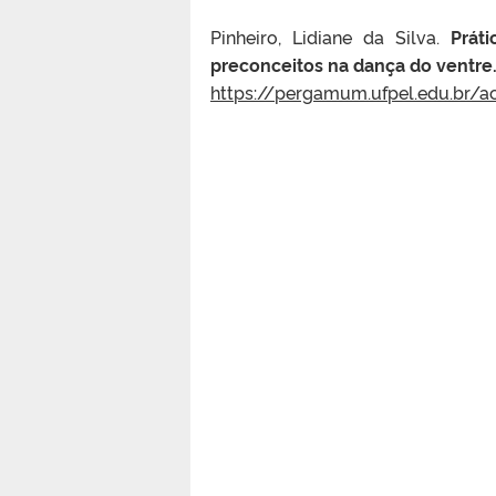
Pinheiro, Lidiane da Silva.
Prát
preconceitos na dança do ventre
https://pergamum.ufpel.edu.br/