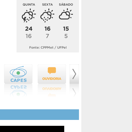
QUINTA
SEXTA
SÁBADO
24
16
15
16
7
5
Fonte: CPPMet / UFPel