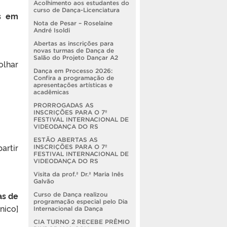
Acolhimento aos estudantes do
curso de Dança-Licenciatura
as em
Nota de Pesar – Roselaine
André Isoldi
Abertas as inscrições para
novas turmas de Dança de
Salão do Projeto Dançar A2
olhar
Dança em Processo 2026:
Confira a programação de
apresentações artísticas e
acadêmicas
PRORROGADAS AS
INSCRIÇÕES PARA O 7º
FESTIVAL INTERNACIONAL DE
VIDEODANÇA DO RS
ESTÃO ABERTAS AS
artir
INSCRIÇÕES PARA O 7º
FESTIVAL INTERNACIONAL DE
VIDEODANÇA DO RS
Visita da prof.ª Dr.ª Maria Inês
Galvão
as de
Curso de Dança realizou
programação especial pelo Dia
co]
Internacional da Dança
CIA TURNO 2 RECEBE PRÊMIO