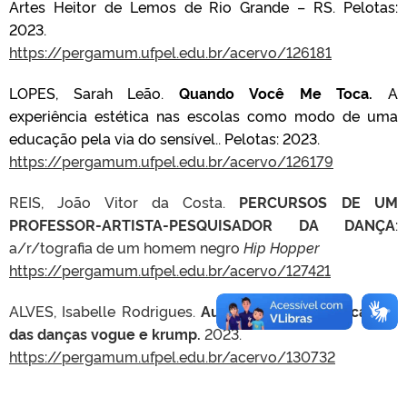
Artes Heitor de Lemos de Rio Grande – RS. Pelotas:
2023.
https://pergamum.ufpel.edu.br/acervo/126181
LOPES, Sarah Leão.
Quando Você Me Toca.
A
experiência estética nas escolas como modo de uma
educação pela via do sensível.. Pelotas: 2023.
https://pergamum.ufpel.edu.br/acervo/126179
REIS, João Vitor da Costa.
PERCURSOS DE UM
PROFESSOR-ARTISTA-PESQUISADOR DA DANÇA
:
a/r/tografia de um homem negro
Hip Hopper
https://pergamum.ufpel.edu.br/acervo/127421
ALVES, Isabelle Rodrigues.
Autoestima dos praticantes
das danças vogue e krump.
2023.
https://pergamum.ufpel.edu.br/acervo/130732