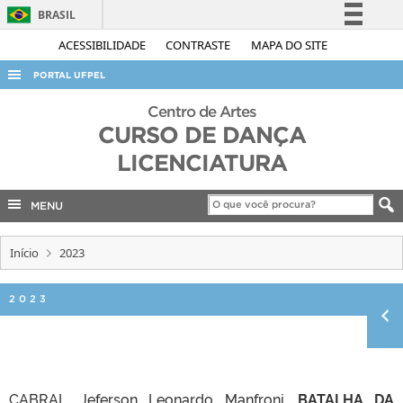
BRASIL
Simplifique!
ACESSIBILIDADE
CONTRASTE
MAPA DO SITE
Comunica BR
PORTAL UFPEL
Participe
ACESSO À INFORMAÇÃO
Centro de Artes
Acesso à informação
CURSO DE DANÇA
AUDITORIA
Legislação
LICENCIATURA
COBALTO
Canais
CONCURSOS
MENU
EDITAIS
Início
2023
INTERNACIONAL
OUVIDORIA
2023
PORTARIAS
TELEFONES
CABRAL. Jeferson Leonardo Manfroni.
BATALHA DA