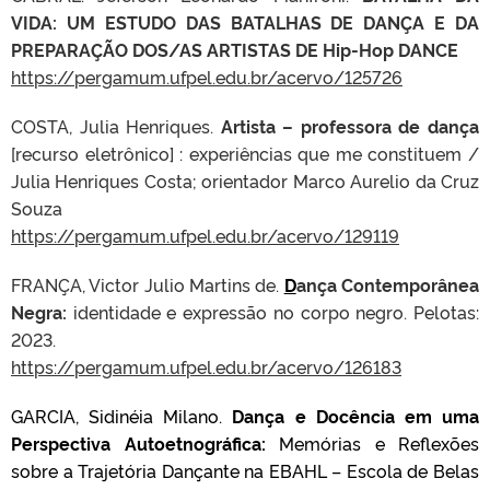
VIDA: UM ESTUDO DAS BATALHAS DE DANÇA E DA
PREPARAÇÃO DOS/AS ARTISTAS DE Hip-Hop DANCE
https://pergamum.ufpel.edu.br/acervo/125726
COSTA, Julia Henriques.
Artista – professora de dança
[recurso eletrônico] : experiências que me constituem /
Julia Henriques Costa; orientador Marco Aurelio da Cruz
Souza
https://pergamum.ufpel.edu.br/acervo/129119
FRANÇA, Victor Julio Martins de.
D
ança Contemporânea
Negra:
identidade e expressão no corpo negro. Pelotas:
2023.
https://pergamum.ufpel.edu.br/acervo/126183
GARCIA, Sidinéia Milano.
Dança e Docência em uma
Perspectiva Autoetnográfica:
Memórias e Reflexões
sobre a Trajetória Dançante na EBAHL – Escola de Belas