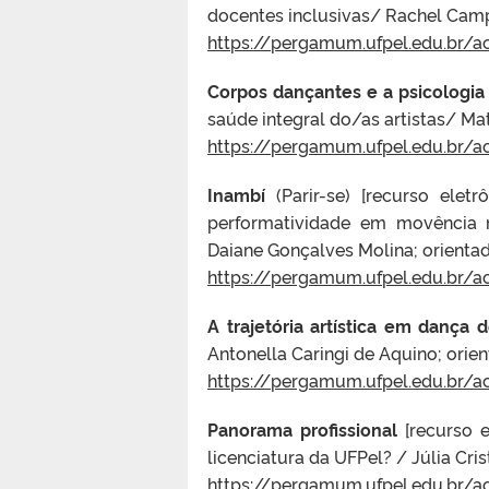
docentes inclusivas/ Rachel Campo
https://pergamum.ufpel.edu.br/
Corpos dançantes e a psicologia
saúde integral do/as artistas/ Mat
https://pergamum.ufpel.edu.br/
Inambí
(Parir-se) [recurso eletr
performatividade em movência 
Daiane Gonçalves Molina; orient
https://pergamum.ufpel.edu.br/a
A trajetória artística em dança 
Antonella Caringi de Aquino; ori
https://pergamum.ufpel.edu.br/a
Panorama profissional
[recurso e
licenciatura da UFPel? / Júlia Cri
https://pergamum.ufpel.edu.br/a