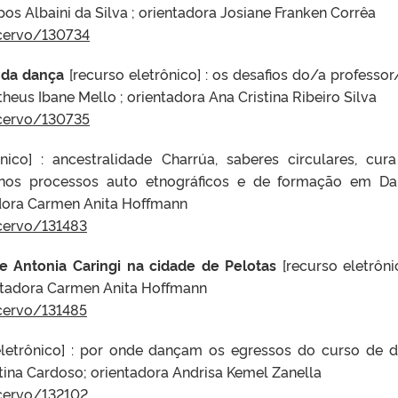
s Albaini da Silva ; orientadora Josiane Franken Corrêa
acervo/130734
 da dança
[recurso eletrônico] : os desafios do/a professor
heus Ibane Mello ; orientadora Ana Cristina Ribeiro Silva
acervo/130735
ônico] : ancestralidade Charrúa, saberes circulares, cur
nos processos auto etnográficos e de formação em D
adora Carmen Anita Hoffmann
cervo/131483
de Antonia Caringi na cidade de Pelotas
[recurso eletrôni
entadora Carmen Anita Hoffmann
cervo/131485
letrônico] : por onde dançam os egressos do curso de 
stina Cardoso; orientadora Andrisa Kemel Zanella
cervo/132102