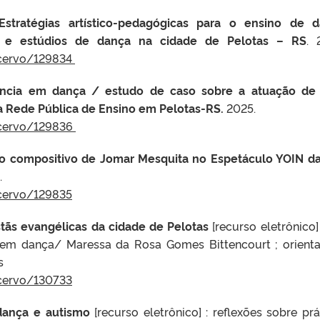
Estratégias artístico-pedagógicas para o ensino de 
e estúdios de dança na cidade de Pelotas – RS
. 
acervo/129834
ncia em dança / estudo de caso sobre a atuação de
a Rede Pública de Ensino em Pelotas-RS.
2025.
acervo/129836
o compositivo de Jomar Mesquita no Espetáculo YOIN d
.
acervo/129835
istãs evangélicas da cidade de Pelotas
[recurso eletrônico]
em dança/ Maressa da Rosa Gomes Bittencourt ; orient
s
acervo/130733
dança e autismo
[recurso eletrônico] : reflexões sobre prá