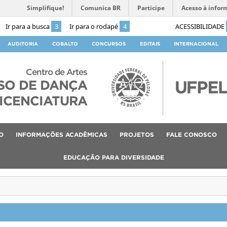
Simplifique!
Comunica BR
Participe
Acesso à infor
Ir para a busca
3
Ir para o rodapé
4
ACESSIBILIDADE
AUDITORIA
COBALTO
CONCURSOS
EDITAIS
INTERNACIONAL
Centro de Artes
SO DE DANÇA
ICENCIATURA
O
INFORMAÇÕES ACADÊMICAS
PROJETOS
FALE CONOSCO
EDUCAÇÃO PARA DIVERSIDADE