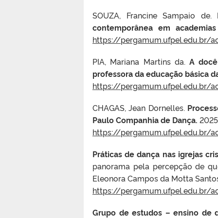
SOUZA, Francine Sampaio de.
contemporânea em academias 
https://pergamum.ufpel.edu.br/
PIA, Mariana Martins da.
A docê
professora da educação básica d
https://pergamum.ufpel.edu.br/
CHAGAS, Jean Dornelles.
Process
Paulo Companhia de Dança.
2025
https://pergamum.ufpel.edu.br/
Práticas de dança nas igrejas cr
panorama pela percepção de qu
Eleonora Campos da Motta Santo
https://pergamum.ufpel.edu.br/
Grupo de estudos – ensino de 