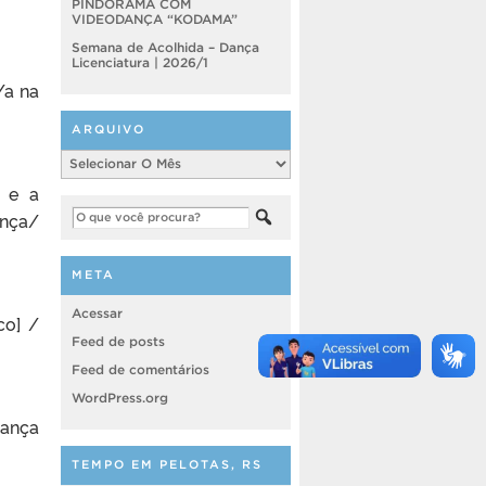
PINDORAMA COM
VIDEODANÇA “KODAMA”
Semana de Acolhida – Dança
Licenciatura | 2026/1
/a na
ARQUIVO
Arquivo
a e a
ança/
META
Acessar
co] /
Feed de posts
Feed de comentários
WordPress.org
dança
TEMPO EM PELOTAS, RS