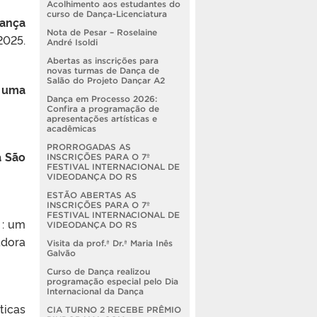
Acolhimento aos estudantes do
curso de Dança-Licenciatura
dança
Nota de Pesar – Roselaine
2025.
André Isoldi
Abertas as inscrições para
novas turmas de Dança de
Salão do Projeto Dançar A2
 uma
Dança em Processo 2026:
Confira a programação de
apresentações artísticas e
acadêmicas
PRORROGADAS AS
a São
INSCRIÇÕES PARA O 7º
FESTIVAL INTERNACIONAL DE
VIDEODANÇA DO RS
ESTÃO ABERTAS AS
INSCRIÇÕES PARA O 7º
FESTIVAL INTERNACIONAL DE
 : um
VIDEODANÇA DO RS
adora
Visita da prof.ª Dr.ª Maria Inês
Galvão
Curso de Dança realizou
programação especial pelo Dia
Internacional da Dança
ticas
CIA TURNO 2 RECEBE PRÊMIO