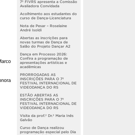
7º FIVRS apresenta a Comissão
Avaliadora Convidada
Acolhimento aos estudantes do
curso de Dança-Licenciatura
Nota de Pesar – Roselaine
André Isoldi
Abertas as inscrições para
novas turmas de Dança de
Salão do Projeto Dançar A2
Dança em Processo 2026:
Confira a programação de
Marco
apresentações artísticas e
acadêmicas
PRORROGADAS AS
INSCRIÇÕES PARA O 7º
onora
FESTIVAL INTERNACIONAL DE
VIDEODANÇA DO RS
ESTÃO ABERTAS AS
INSCRIÇÕES PARA O 7º
FESTIVAL INTERNACIONAL DE
VIDEODANÇA DO RS
Visita da prof.ª Dr.ª Maria Inês
Galvão
Curso de Dança realizou
programação especial pelo Dia