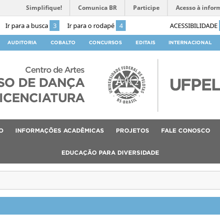
Simplifique!
Comunica BR
Participe
Acesso à infor
Ir para a busca
3
Ir para o rodapé
4
ACESSIBILIDADE
AUDITORIA
COBALTO
CONCURSOS
EDITAIS
INTERNACIONAL
Centro de Artes
SO DE DANÇA
ICENCIATURA
O
INFORMAÇÕES ACADÊMICAS
PROJETOS
FALE CONOSCO
EDUCAÇÃO PARA DIVERSIDADE