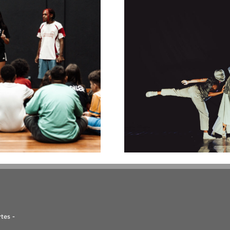
tes -