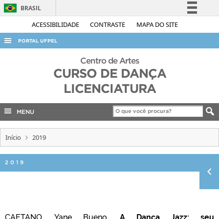
BRASIL
Simplifique!
ACESSIBILIDADE
CONTRASTE
MAPA DO SITE
Comunica BR
PORTAL UFPEL
Participe
ACESSO À INFORMAÇÃO
Centro de Artes
Acesso à informação
CURSO DE DANÇA
AUDITORIA
Legislação
LICENCIATURA
COBALTO
Canais
CONCURSOS
MENU
EDITAIS
Início
2019
INTERNACIONAL
OUVIDORIA
2019
PORTARIAS
TELEFONES
CAETANO, Yane Bueno.
A Dança Jazz: seu