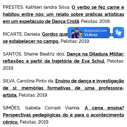
PRESTES, Kathlen Iandra Silva.
O verbo se fez carne e
habitou entre nós: um relato sobre práticas artísticas
em um espetáculo de Dança Cristã
. Pelotas: 2019.
RICARTE, Daniela.
Gordos que Dançam: estratégias para
se estabelecer no campo.
Pelotas: 2019.
SANTOS, Shaine Beatriz dos.
Dança na Ditadura Militar:
reflexões a partir da trajetória de Eva Schul
.
Pelotas:
2019.
SILVA, Carolina Pinto da.
Ensino de dança e investigação
de si: memórias formativas de uma professora-
artista.
Pelotas: 2019.
SIMÕES, Isabela Corradi Vianna.
A cena ensina?
Perspectivas pedagógicas do e para o acontecimento
cênico.
Pelotas: 2019.