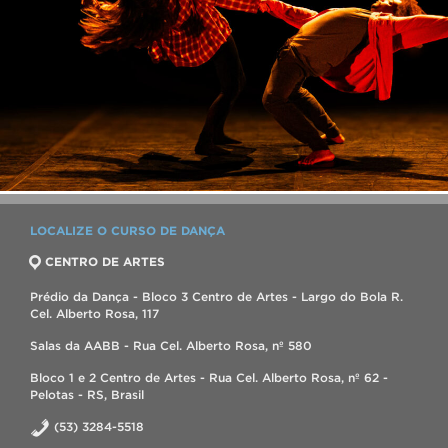
LOCALIZE O CURSO DE DANÇA
CENTRO DE ARTES
Prédio da Dança - Bloco 3 Centro de Artes - Largo do Bola R.
Cel. Alberto Rosa, 117
Salas da AABB - Rua Cel. Alberto Rosa, nº 580
Bloco 1 e 2 Centro de Artes - Rua Cel. Alberto Rosa, nº 62 -
Pelotas - RS, Brasil
(53) 3284-5518