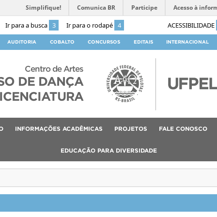
Simplifique!
Comunica BR
Participe
Acesso à infor
Ir para a busca
3
Ir para o rodapé
4
ACESSIBILIDADE
AUDITORIA
COBALTO
CONCURSOS
EDITAIS
INTERNACIONAL
Centro de Artes
SO DE DANÇA
ICENCIATURA
O
INFORMAÇÕES ACADÊMICAS
PROJETOS
FALE CONOSCO
EDUCAÇÃO PARA DIVERSIDADE