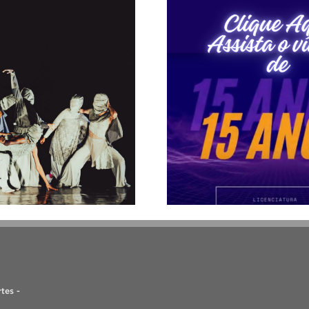
tes -